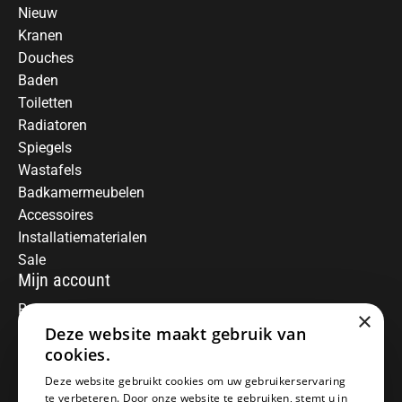
Nieuw
Kranen
Douches
Baden
Toiletten
Radiatoren
Spiegels
Wastafels
Badkamermeubelen
Accessoires
Installatiematerialen
Sale
Mijn account
Registreren
×
Mijn bestellingen
Deze website maakt gebruik van
Informatie
cookies.
Over ons
Deze website gebruikt cookies om uw gebruikerservaring
te verbeteren. Door onze website te gebruiken, stemt u in