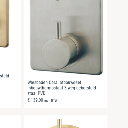
steld
Wiesbaden Caral afbouwdeel
inbouwthermostaat 3 weg geborsteld
staal PVD
€
139,00
incl. BTW