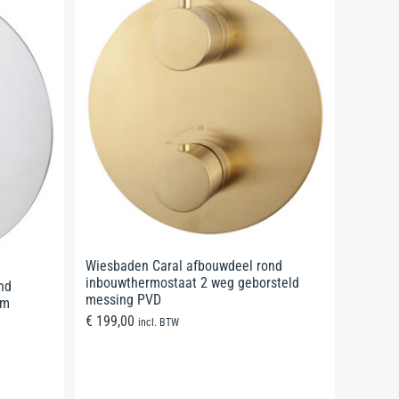
Wiesbaden Caral afbouwdeel rond
inbouwthermostaat 2 weg geborsteld
nd
messing PVD
om
€
199,00
incl. BTW