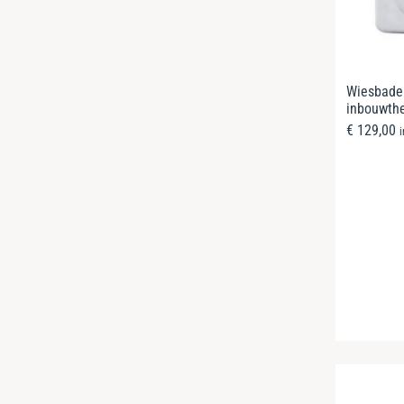
Wiesbade
inbouwth
€
129,00