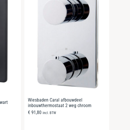
Wiesbaden Caral afbouwdeel
wart
inbouwthermostaat 2 weg chroom
€
91,80
incl. BTW