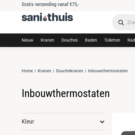
Tijdelijke 10% korting met code: sanithuis10
Nieuw
Kranen
Douches
Baden
Toiletten
Rad
Home
Kranen
Douchekranen
Inbouwthermostaten
Je bent hier:
Inbouwthermostaten
Kleur