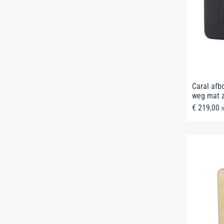
Caral afb
weg mat 
€
219,00