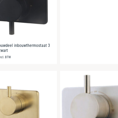
ouwdeel inbouwthermostaat 3
zwart
incl. BTW