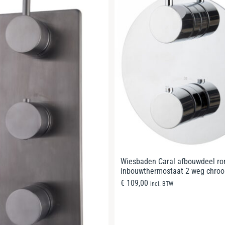
Wiesbaden Caral afbouwdeel ro
inbouwthermostaat 2 weg chro
€
109,00
incl. BTW