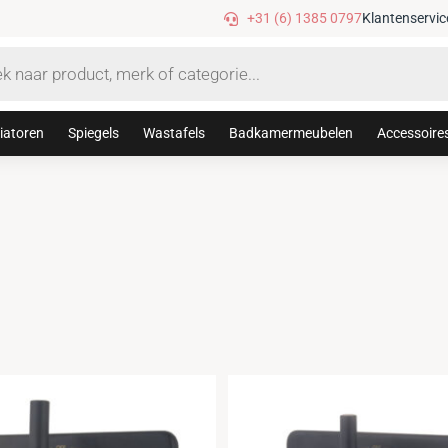
Gratis verzending vanaf €75,-
+31 (6) 1385 0797
Klantenservic
iatoren
Spiegels
Wastafels
Badkamermeubelen
Accessoire