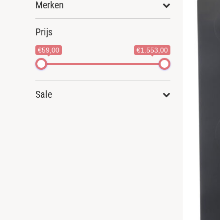
Merken
Prijs
€59,00
€1.553,00
Sale