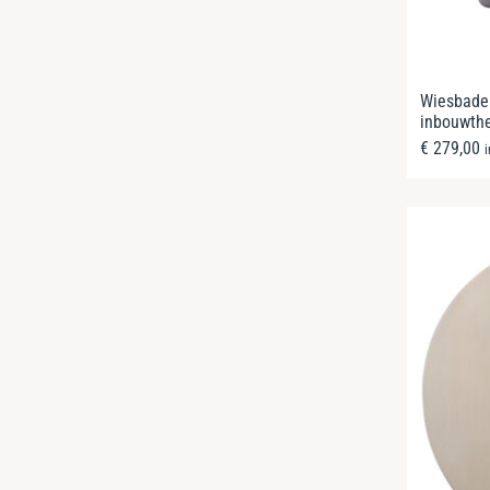
Wiesbade
inbouwth
€
279,00