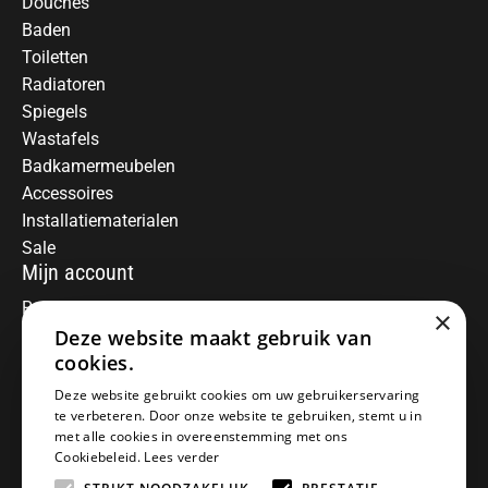
Douches
Baden
Toiletten
Radiatoren
Spiegels
Wastafels
Badkamermeubelen
Accessoires
Installatiematerialen
Sale
Mijn account
Registreren
×
Deze website maakt gebruik van
Mijn bestellingen
Informatie
cookies.
Over ons
Deze website gebruikt cookies om uw gebruikerservaring
te verbeteren. Door onze website te gebruiken, stemt u in
Algemene voorwaarden
met alle cookies in overeenstemming met ons
Disclaimer
Cookiebeleid.
Lees verder
Privacy Policy