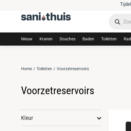
Tijdelijke 10% korting met code: sanithuis10
Nieuw
Kranen
Douches
Baden
Toiletten
Rad
Home
Toiletten
Voorzetreservoirs
Je bent hier:
Voorzetreservoirs
Kleur