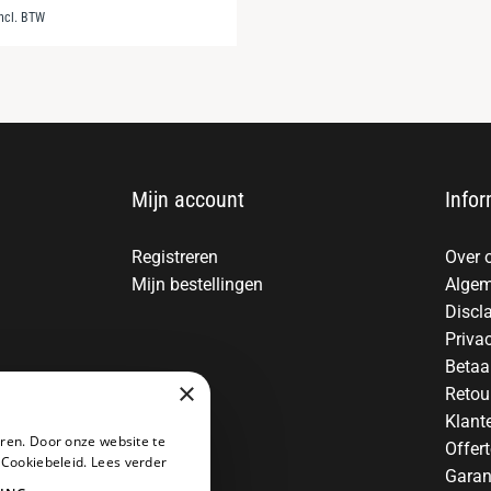
incl. BTW
Mijn account
Infor
Registreren
Over 
Mijn bestellingen
Algem
Discl
Priva
Betaa
×
Retou
Klant
ren. Door onze website te
Offer
 Cookiebeleid.
Lees verder
Garan