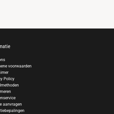
matie
ons
ene voorwaarden
aimer
cy Policy
lmethoden
rneren
enservice
te aanvragen
tiebepalingen