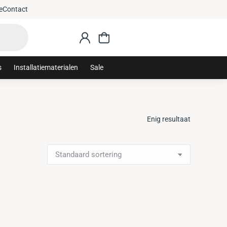
e
Contact
s
Installatiematerialen
Sale
Enig resultaat