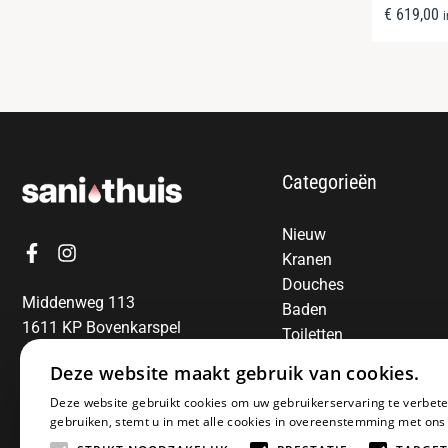
€
619,00
Categorieën
Nieuw
Kranen
Douches
Middenweg 113
Baden
1611 KP Bovenkarspel
Toiletten
06-13850797
Radiatoren
Deze website maakt gebruik van cookies.
Spiegels
E-mail:
info@sanithuis.nl
Deze website gebruikt cookies om uw gebruikerservaring te verbete
Wastafels
gebruiken, stemt u in met alle cookies in overeenstemming met ons
Badkamermeubelen