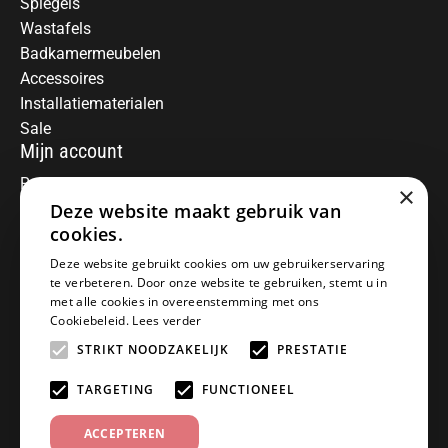
Spiegels
Wastafels
Badkamermeubelen
Accessoires
Installatiematerialen
Sale
Mijn account
Registreren
×
Deze website maakt gebruik van
Mijn bestellingen
Informatie
cookies.
Over ons
Deze website gebruikt cookies om uw gebruikerservaring
te verbeteren. Door onze website te gebruiken, stemt u in
Algemene voorwaarden
met alle cookies in overeenstemming met ons
Disclaimer
Cookiebeleid.
Lees verder
Privacy Policy
STRIKT NOODZAKELIJK
PRESTATIE
Betaalmethoden
Retourneren
TARGETING
FUNCTIONEEL
Klantenservice
ACCEPTEREN
Offerte aanvragen