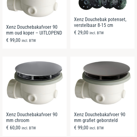
Xenz Douchebak potenset,
verstelbaar 8-15 cm
Xenz Douchebakafvoer 90
€
29,00
mm oud koper – UITLOPEND
incl. BTW
€
99,00
incl. BTW
Xenz Douchebakafvoer 90
Xenz Douchebakafvoer 90
mm chroom
mm grafiet geborsteld
€
60,00
€
99,00
incl. BTW
incl. BTW