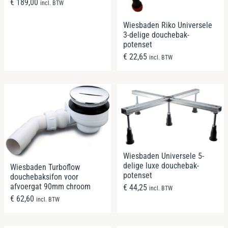
€
189,00
incl. BTW
Wiesbaden Riko Universele
3-delige douchebak-
potenset
€
22,65
incl. BTW
Wiesbaden Universele 5-
delige luxe douchebak-
Wiesbaden Turboflow
potenset
douchebaksifon voor
afvoergat 90mm chroom
€
44,25
incl. BTW
€
62,60
incl. BTW