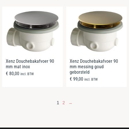
Xenz Douchebakafvoer 90
Xenz Douchebakafvoer 90
mm mat inox
mm messing goud
geborsteld
€
80,00
incl. BTW
€
99,00
incl. BTW
1
2
→