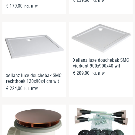
€
239,00
incl. BTW
€
179,00
incl. BTW
Xellanz luxe douchebak SMC
vierkant 900x900x40 wit
€
209,00
incl. BTW
xellanz luxe douchebak SMC
rechthoek 120x90x4 cm wit
€
224,00
incl. BTW