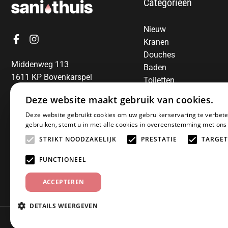
Categorieën
Nieuw
Kranen
Douches
Middenweg 113
Baden
1611 KP Bovenkarspel
Toiletten
06-13850797
Radiatoren
Deze website maakt gebruik van cookies.
Spiegels
E-mail:
info@sanithuis.nl
Deze website gebruikt cookies om uw gebruikerservaring te verbete
Wastafels
gebruiken, stemt u in met alle cookies in overeenstemming met ons
Badkamermeubelen
STRIKT NOODZAKELIJK
PRESTATIE
TARGET
Accessoires
Installatiematerialen
FUNCTIONEEL
Sale
ACCEPTEREN
DETAILS WEERGEVEN
© 2025 Sanithuis