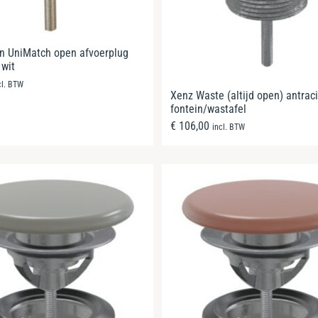
n UniMatch open afvoerplug
 wit
cl. BTW
Xenz Waste (altijd open) antraci
fontein/wastafel
€
106,00
incl. BTW