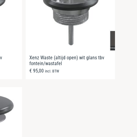
bv
Xenz Waste (altijd open) wit glans tbv
fontein/wastafel
€
95,00
incl. BTW