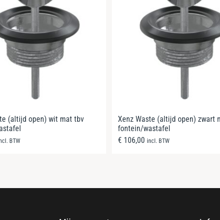
e (altijd open) wit mat tbv
Xenz Waste (altijd open) zwart 
astafel
fontein/wastafel
€
106,00
incl. BTW
incl. BTW