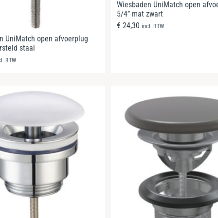
Wiesbaden UniMatch open afvo
5/4” mat zwart
€
24,30
incl. BTW
n UniMatch open afvoerplug
rsteld staal
cl. BTW