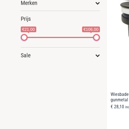
Merken
Prijs
€21,00
€106,00
Sale
Wiesbaden
gunmetal
€
28,10
in