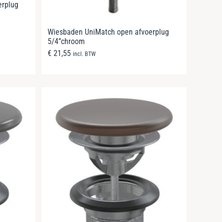
erplug
Wiesbaden UniMatch open afvoerplug
5/4”chroom
€
21,55
incl. BTW