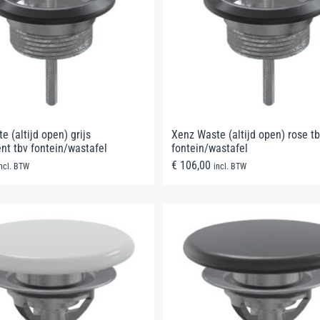
 (altijd open) grijs
Xenz Waste (altijd open) rose t
t tbv fontein/wastafel
fontein/wastafel
€
106,00
incl. BTW
incl. BTW