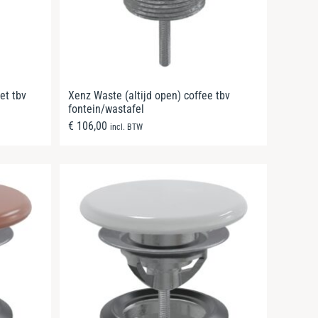
et tbv
Xenz Waste (altijd open) coffee tbv
fontein/wastafel
€
106,00
incl. BTW