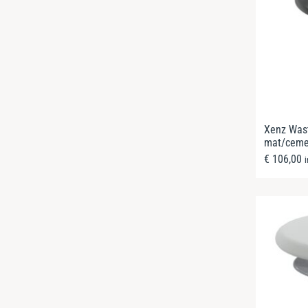
Xenz Waste
mat/cemen
€
106,00