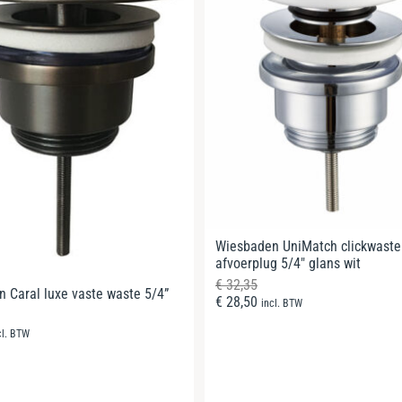
Wiesbaden UniMatch clickwaste
afvoerplug 5/4″ glans wit
€
32,35
 Caral luxe vaste waste 5/4”
€
28,50
incl. BTW
cl. BTW