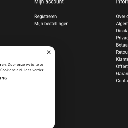
Mijn account
Infor
Registreren
Over 
Mijn bestellingen
Algem
Discl
Priva
Betaa
×
Retou
Klant
ren. Door onze website te
Offer
 Cookiebeleid.
Lees verder
Garan
ING
Conta