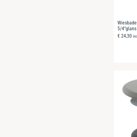
Wiesbade
5/4”glans
€
24,30
in