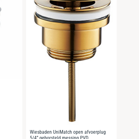
Wiesbaden UniMatch open afvoerplug
5/4” geborsteld messing PVD