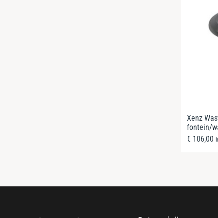
Xenz Wast
fontein/w
€
106,00