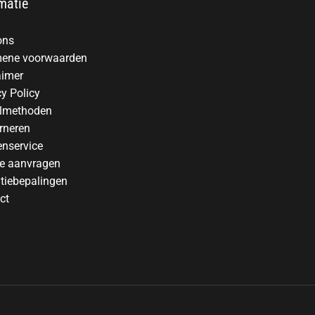
matie
ons
ene voorwaarden
aimer
cy Policy
lmethoden
rneren
enservice
te aanvragen
tiebepalingen
ct