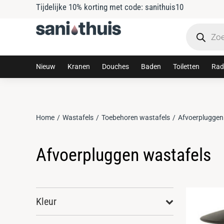
Tijdelijke 10% korting met code: sanithuis10
Nieuw
Kranen
Douches
Baden
Toiletten
Rad
Home
Wastafels
Toebehoren wastafels
Afvoerpluggen
Je bent hier:
Afvoerpluggen wastafels
Kleur