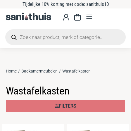
Tijdelijke 10% korting met code: sanithuis10
Home
Badkamermeubelen
Wastafelkasten
Je bent hier:
Wastafelkasten
FILTERS