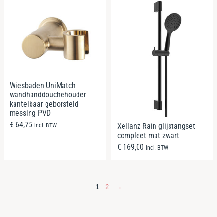
Wiesbaden UniMatch
wandhanddouchehouder
kantelbaar geborsteld
messing PVD
€
64,75
Xellanz Rain glijstangset
incl. BTW
compleet mat zwart
€
169,00
incl. BTW
1
2
→