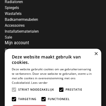
Radiatoren
Spiegels
Wastafels
Badkamermeubelen
Accessoires
Installatiematerialen
Sale
Mijn account
Registreren
×
Deze website maakt gebruik van
Mijn bestellingen
Informatie
cookies.
Over ons
Deze website gebruikt cookies om uw gebruikerservaring
te verbeteren. Door onze website te gebruiken, stemt u in
Algemene voorwaarden
met alle cookies in overeenstemming met ons
Disclaimer
Cookiebeleid.
Lees verder
Privacy Policy
STRIKT NOODZAKELIJK
PRESTATIE
Betaalmethoden
Retourneren
TARGETING
FUNCTIONEEL
Klantenservice