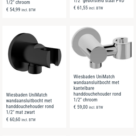
1/2″ geborsteld staal PVD
1/2″ chroom
€
61,55
incl. BTW
€
54,99
incl. BTW
Wiesbaden UniMatch
wandaansluitbocht met
kantelbare
handdouchehouder rond
Wiesbaden UniMatch
1/2″ chroom
wandaansluitbocht met
handdouchehouder rond
€
59,00
incl. BTW
1/2″ mat zwart
€
60,60
incl. BTW