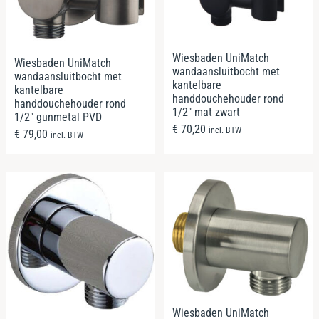
Wiesbaden UniMatch
Wiesbaden UniMatch
wandaansluitbocht met
wandaansluitbocht met
kantelbare
kantelbare
handdouchehouder rond
handdouchehouder rond
1/2″ mat zwart
1/2″ gunmetal PVD
€
70,20
incl. BTW
€
79,00
incl. BTW
Wiesbaden UniMatch