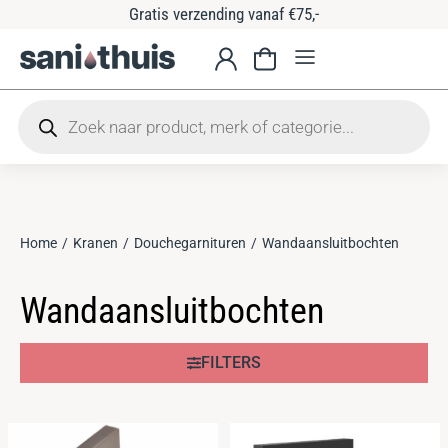
Gratis verzending vanaf €75,-
Home
Kranen
Douchegarnituren
Wandaansluitbochten
Je bent hier:
Wandaansluitbochten
FILTERS