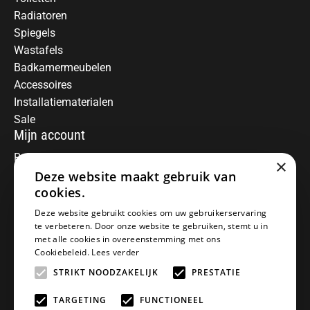
Radiatoren
Spiegels
Wastafels
Badkamermeubelen
Accessoires
Installatiematerialen
Sale
Mijn account
Registreren
×
Mijn bestellingen
Deze website maakt gebruik van
Informatie
cookies.
Over ons
Deze website gebruikt cookies om uw gebruikerservaring
te verbeteren. Door onze website te gebruiken, stemt u in
Algemene voorwaarden
met alle cookies in overeenstemming met ons
Disclaimer
Cookiebeleid.
Lees verder
Privacy Policy
STRIKT NOODZAKELIJK
PRESTATIE
Betaalmethoden
Retourneren
TARGETING
FUNCTIONEEL