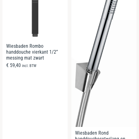
Wiesbaden Rombo
handdouche vierkant 1/2”
messing mat zwart
€
59,40
incl. BTW
Wiesbaden Rond
handdoucheset+slang en