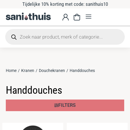
Tijdelijke 10% korting met code: sanithuis10
Home
Kranen
Douchekranen
Handdouches
Je bent hier:
Handdouches
FILTERS