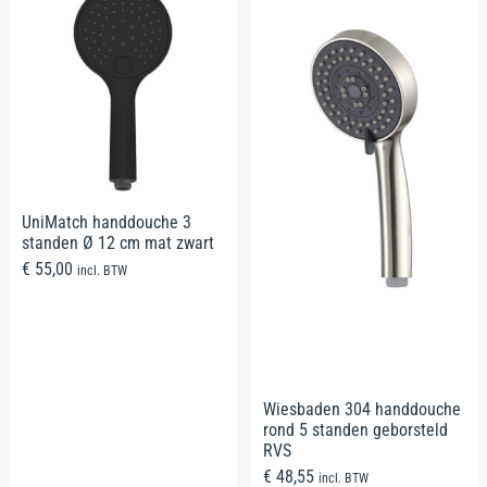
UniMatch handdouche 3
standen Ø 12 cm mat zwart
€
55,00
incl. BTW
Wiesbaden 304 handdouche
rond 5 standen geborsteld
RVS
€
48,55
incl. BTW