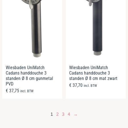
Wiesbaden UniMatch
Wiesbaden UniMatch
Cadans handdouche 3
Cadans handdouche 3
standen Ø 8 cm mat zwart
standen Ø 8 cm gunmetal
PVD
€
37,70
incl. BTW
€
37,75
incl. BTW
1
2
3
4
→