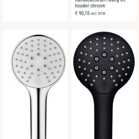
houder chroom
€
90,10
incl. BTW