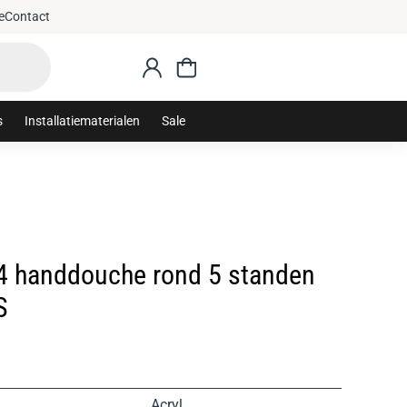
Gratis verzending vanaf €75,-
e
Contact
s
Installatiematerialen
Sale
 handdouche rond 5 standen
S
Acryl