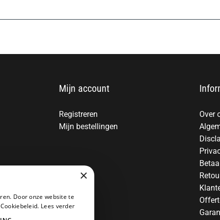
Mijn account
Infor
Registreren
Over 
Mijn bestellingen
Algem
Discl
Priva
Betaa
×
Retou
Klant
ren. Door onze website te
Offer
 Cookiebeleid.
Lees verder
Garan