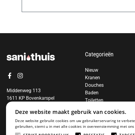
Categorieën
Nieuw
Kranen
Douches
Middenweg 113
Baden
1611 KP Bovenkarspel
Toiletten
06-13850797
Radiatoren
Deze website maakt gebruik van cookies.
Spiegels
E-mail:
info@sanithuis.nl
Deze website gebruikt cookies om uw gebruikerservaring te verbete
Wastafels
gebruiken, stemt u in met alle cookies in overeenstemming met ons
Badkamermeubelen