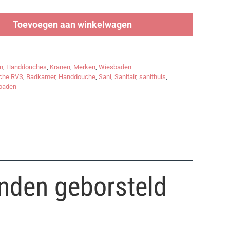
Toevoegen aan winkelwagen
n
,
Handdouches
,
Kranen
,
Merken
,
Wiesbaden
uche RVS
,
Badkamer
,
Handdouche
,
Sani
,
Sanitair
,
sanithuis
,
baden
nden geborsteld