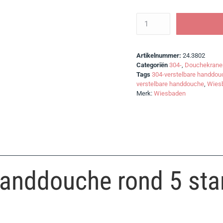
Artikelnummer:
24.3802
Categoriën
304-
,
Douchekrane
Tags
304-verstelbare handdo
verstelbare handdouche
,
Wies
Merk:
Wiesbaden
anddouche rond 5 sta