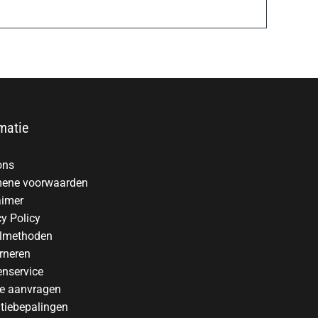
matie
ons
ene voorwaarden
aimer
cy Policy
lmethoden
rneren
enservice
te aanvragen
tiebepalingen