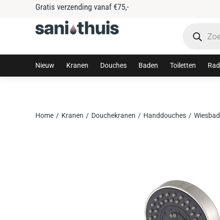
Tijdelijke 
Nieuw
Kranen
Douches
Baden
Toiletten
Rad
Home
Kranen
Douchekranen
Handdouches
Wiesbad
Je bent hier: