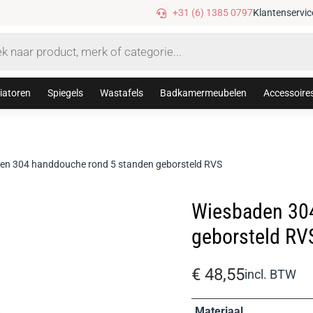
10% korting met code: sanithuis10
+31 (6) 1385 0797
Klantenservic
iatoren
Spiegels
Wastafels
Badkamermeubelen
Accessoire
en 304 handdouche rond 5 standen geborsteld RVS
Wiesbaden 304
geborsteld RV
€
48,55
incl. BTW
Materiaal