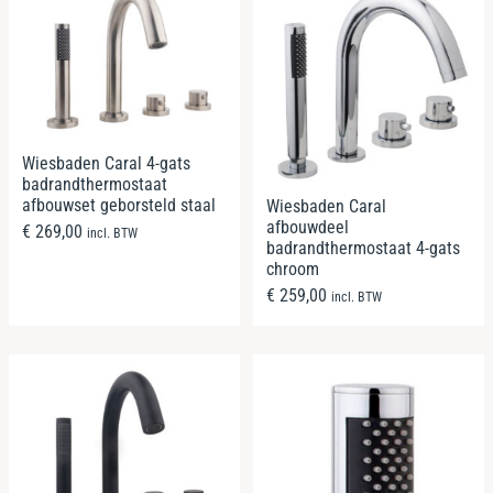
Wiesbaden Caral 4-gats
badrandthermostaat
afbouwset geborsteld staal
Wiesbaden Caral
afbouwdeel
€
269,00
incl. BTW
badrandthermostaat 4-gats
chroom
€
259,00
incl. BTW