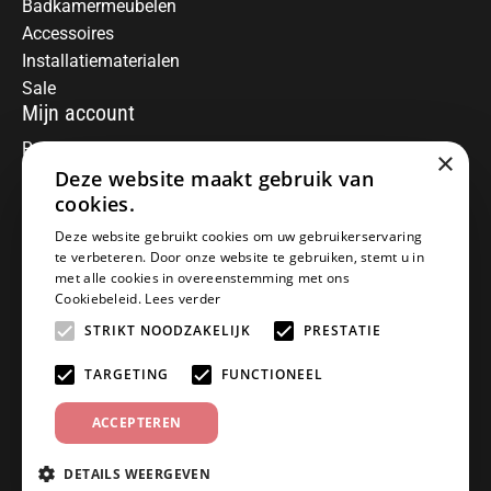
Badkamermeubelen
Accessoires
Installatiematerialen
Sale
Mijn account
Registreren
×
Mijn bestellingen
Deze website maakt gebruik van
Informatie
cookies.
Over ons
Deze website gebruikt cookies om uw gebruikerservaring
te verbeteren. Door onze website te gebruiken, stemt u in
Algemene voorwaarden
met alle cookies in overeenstemming met ons
Disclaimer
Cookiebeleid.
Lees verder
Privacy Policy
STRIKT NOODZAKELIJK
PRESTATIE
Betaalmethoden
Retourneren
TARGETING
FUNCTIONEEL
Klantenservice
ACCEPTEREN
Offerte aanvragen
Garantiebepalingen
DETAILS WEERGEVEN
Contact