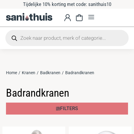
Tijdelijke 10% korting met code: sanithuis10
Home
Kranen
Badkranen
Badrandkranen
Je bent hier:
Badrandkranen
FILTERS