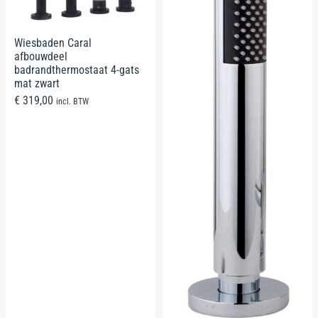
Wiesbaden Caral
afbouwdeel
badrandthermostaat 4-gats
mat zwart
€
319,00
incl. BTW