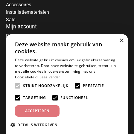
Accessoires
Installatiematerialen
Sale
Mijn account
Registreren
×
Deze website maakt gebruik van
Mijn bestellingen
Informatie
cookies.
Over ons
Deze website gebruikt cookies om uw gebruikerservaring
te verbeteren. Door onze website te gebruiken, stemt u in
Algemene voorwaarden
met alle cookies in overeenstemming met ons
Disclaimer
Cookiebeleid.
Lees verder
Privacy Policy
STRIKT NOODZAKELIJK
PRESTATIE
Betaalmethoden
Retourneren
TARGETING
FUNCTIONEEL
Klantenservice
ACCEPTEREN
Offerte aanvragen
Garantiebepalingen
DETAILS WEERGEVEN
Contact