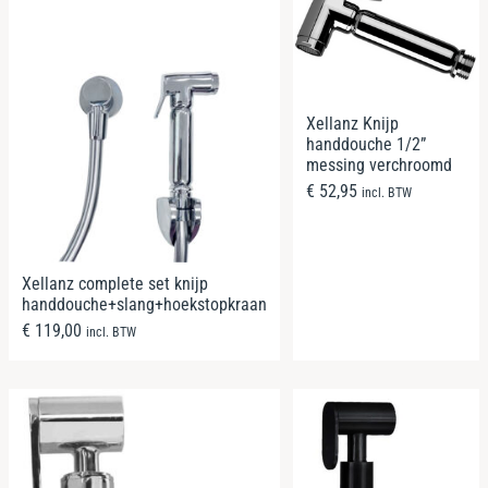
Xellanz Knijp
handdouche 1/2”
messing verchroomd
€
52,95
incl. BTW
Xellanz complete set knijp
handdouche+slang+hoekstopkraan
€
119,00
incl. BTW