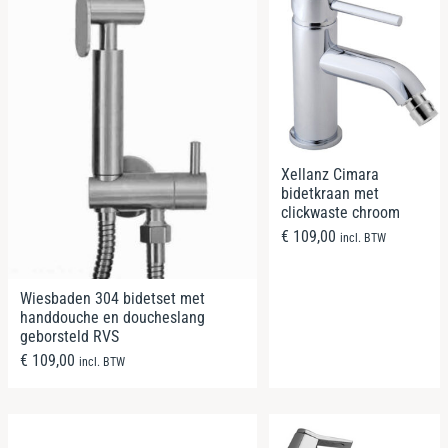
Xellanz Cimara
bidetkraan met
clickwaste chroom
€
109,00
incl. BTW
Wiesbaden 304 bidetset met
handdouche en doucheslang
geborsteld RVS
€
109,00
incl. BTW