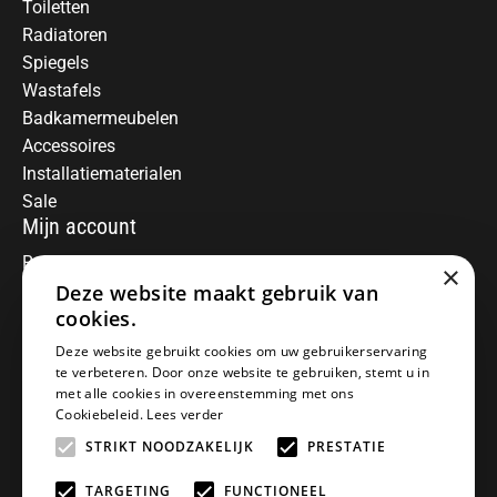
Toiletten
Radiatoren
Spiegels
Wastafels
Badkamermeubelen
Accessoires
Installatiematerialen
Sale
Mijn account
Registreren
×
Mijn bestellingen
Deze website maakt gebruik van
Informatie
cookies.
Over ons
Deze website gebruikt cookies om uw gebruikerservaring
te verbeteren. Door onze website te gebruiken, stemt u in
Algemene voorwaarden
met alle cookies in overeenstemming met ons
Disclaimer
Cookiebeleid.
Lees verder
Privacy Policy
STRIKT NOODZAKELIJK
PRESTATIE
Betaalmethoden
Retourneren
TARGETING
FUNCTIONEEL