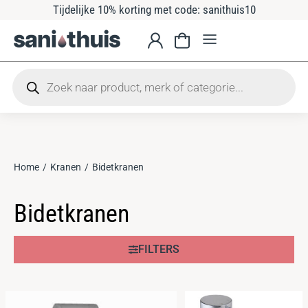
Tijdelijke 10% korting met code: sanithuis10
Home
Kranen
Bidetkranen
Je bent hier:
Bidetkranen
FILTERS