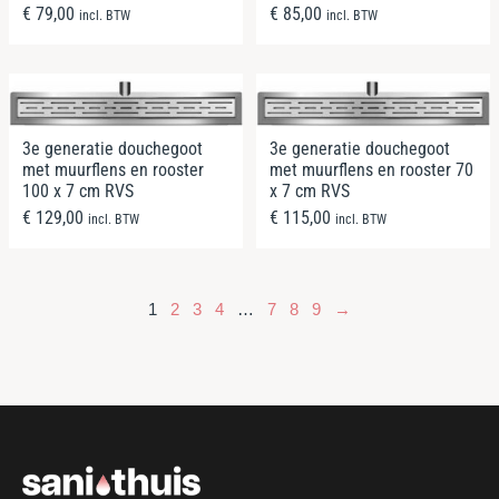
€
79,00
€
85,00
incl. BTW
incl. BTW
3e generatie douchegoot
3e generatie douchegoot
met muurflens en rooster
met muurflens en rooster 70
100 x 7 cm RVS
x 7 cm RVS
€
129,00
€
115,00
incl. BTW
incl. BTW
1
2
3
4
…
7
8
9
→