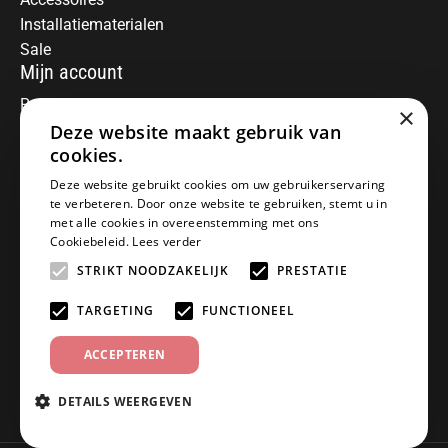
Installatiematerialen
Sale
Mijn account
Registreren
×
Mijn bestellingen
Deze website maakt gebruik van
Informatie
cookies.
Over ons
Deze website gebruikt cookies om uw gebruikerservaring
te verbeteren. Door onze website te gebruiken, stemt u in
Algemene voorwaarden
met alle cookies in overeenstemming met ons
Disclaimer
Cookiebeleid.
Lees verder
Privacy Policy
STRIKT NOODZAKELIJK
PRESTATIE
Betaalmethoden
Retourneren
TARGETING
FUNCTIONEEL
Klantenservice
ACCEPTEREN
Offerte aanvragen
Garantiebepalingen
DETAILS WEERGEVEN
Contact