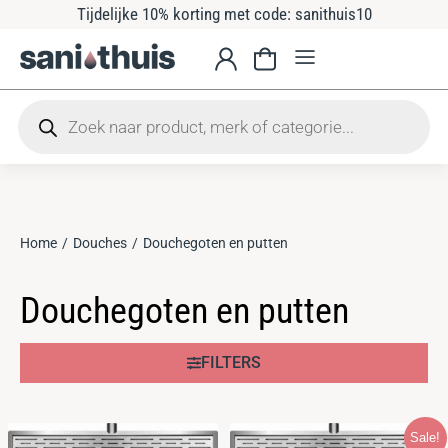
Tijdelijke 10% korting met code: sanithuis10
Home
Douches
Douchegoten en putten
Je bent hier:
Douchegoten en putten
FILTERS
Sale!