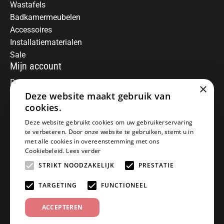
Wastafels
Badkamermeubelen
Accessoires
Installatiematerialen
Sale
Mijn account
Registreren
×
Mijn bestellingen
Deze website maakt gebruik van
Informatie
cookies.
Over ons
Deze website gebruikt cookies om uw gebruikerservaring
te verbeteren. Door onze website te gebruiken, stemt u in
Algemene voorwaarden
met alle cookies in overeenstemming met ons
Disclaimer
Cookiebeleid.
Lees verder
Privacy Policy
STRIKT NOODZAKELIJK
PRESTATIE
Betaalmethoden
Retourneren
TARGETING
FUNCTIONEEL
Klantenservice
ACCEPTEREN
Offerte aanvragen
Garantiebepalingen