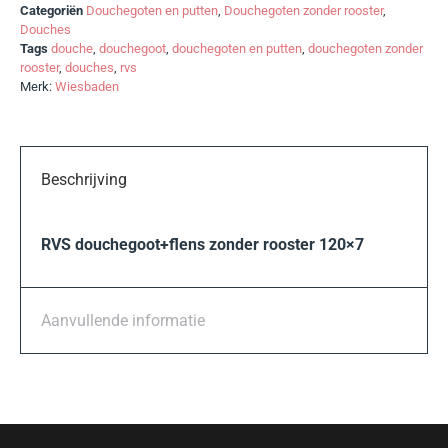
Categoriën
Douchegoten en putten
,
Douchegoten zonder rooster
,
Douches
Tags
douche
,
douchegoot
,
douchegoten en putten
,
douchegoten zonder
rooster
,
douches
,
rvs
Merk:
Wiesbaden
Beschrijving
RVS douchegoot+flens zonder rooster 120×7
Aanvullende informatie