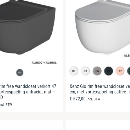
rim free wandcloset verkort 47
Xenz Gio rim free wandcloset ve
ortexspoeling antraciet mat –
cm, met vortexspoeling coffee 
ND
€
572,00
incl. BTW
incl. BTW