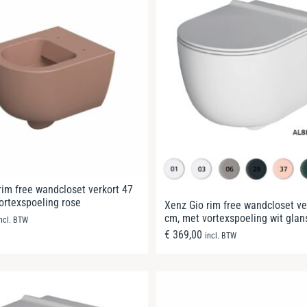
rim free wandcloset verkort 47
ortexspoeling rose
Xenz Gio rim free wandcloset ve
cm, met vortexspoeling wit glan
incl. BTW
€
369,00
incl. BTW