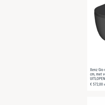
Xenz Gio 
cm, met v
UITLOPE
€
572,00