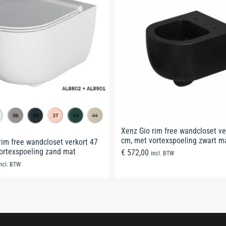
Xenz Gio rim free wandcloset ve
cm, met vortexspoeling zwart m
rim free wandcloset verkort 47
ortexspoeling zand mat
€
572,00
incl. BTW
incl. BTW