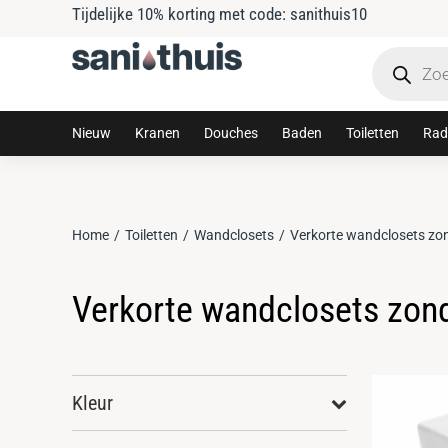
Tijdelijke 10% korting met code: sanithuis10
Nieuw
Kranen
Douches
Baden
Toiletten
Rad
Home
Toiletten
Wandclosets
Verkorte wandclosets zond
Je bent hier:
Verkorte wandclosets zonde
Kleur