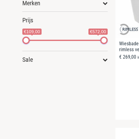
Merken
Prijs
€109,00
€572,00
Wiesbaden
rimless ve
€
269,00
Sale