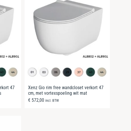
rkort 47
Xenz Gio rim free wandcloset verkort 47
s
cm, met vortexspoeling wit mat
€
572,00
incl. BTW