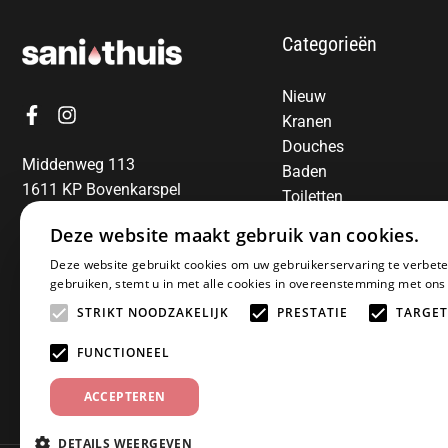
Categorieën
Nieuw
Kranen
Douches
Middenweg 113
Baden
1611 KP Bovenkarspel
Toiletten
06-13850797
Radiatoren
Deze website maakt gebruik van cookies.
Spiegels
E-mail:
info@sanithuis.nl
Deze website gebruikt cookies om uw gebruikerservaring te verbete
Wastafels
gebruiken, stemt u in met alle cookies in overeenstemming met ons
Badkamermeubelen
STRIKT NOODZAKELIJK
PRESTATIE
TARGET
Accessoires
Installatiematerialen
FUNCTIONEEL
Sale
ACCEPTEREN
DETAILS WEERGEVEN