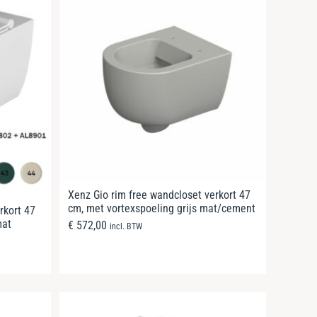
Xenz Gio rim free wandcloset verkort 47
cm, met vortexspoeling grijs mat/cement
rkort 47
mat
€
572,00
incl. BTW