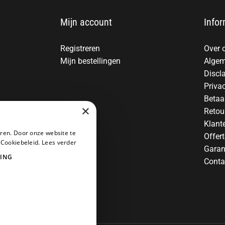
Mijn account
Infor
Registreren
Over 
Mijn bestellingen
Algem
Discl
Priva
Betaa
×
Retou
Klant
ren. Door onze website te
Offer
 Cookiebeleid.
Lees verder
Garan
ING
Conta