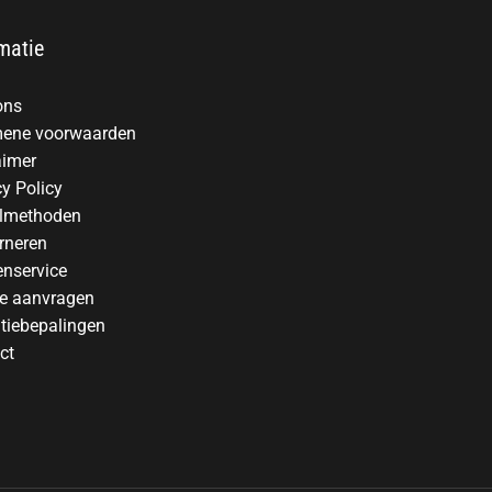
matie
ons
ene voorwaarden
aimer
cy Policy
lmethoden
rneren
enservice
te aanvragen
tiebepalingen
ct