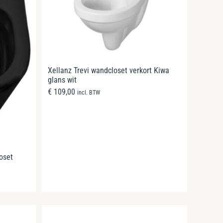
Xellanz Trevi wandcloset verkort Kiwa
glans wit
€
109,00
incl. BTW
oset