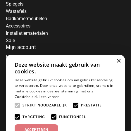
Spiegels
Wastafels
Badkamermeubelen
Accessoires
Installatiematerialen
Sale
Mijn account
Registreren
×
Mijn bestellingen
Deze website maakt gebruik van
Informatie
cookies.
Over ons
Deze website gebruikt cookies om uw gebruikerservaring
te verbeteren. Door onze website te gebruiken, stemt u in
Algemene voorwaarden
met alle cookies in overeenstemming met ons
Disclaimer
Cookiebeleid.
Lees verder
Privacy Policy
STRIKT NOODZAKELIJK
PRESTATIE
Betaalmethoden
Retourneren
TARGETING
FUNCTIONEEL
Klantenservice
ACCEPTEREN