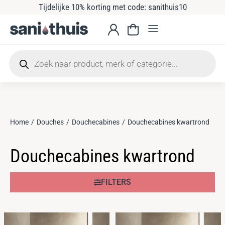
Tijdelijke 10% korting met code: sanithuis10
Home
Douches
Douchecabines
Douchecabines kwartrond
Je bent hier:
Douchecabines kwartrond
FILTERS