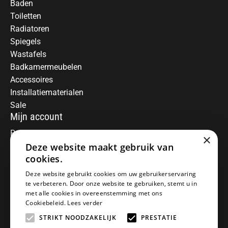
Baden
Toiletten
Radiatoren
Spiegels
Wastafels
Badkamermeubelen
Accessoires
Installatiematerialen
Sale
Mijn account
Registreren
×
Deze website maakt gebruik van
Mijn bestellingen
Informatie
cookies.
Over ons
Deze website gebruikt cookies om uw gebruikerservaring
te verbeteren. Door onze website te gebruiken, stemt u in
Algemene voorwaarden
met alle cookies in overeenstemming met ons
Disclaimer
Cookiebeleid.
Lees verder
Privacy Policy
STRIKT NOODZAKELIJK
PRESTATIE
Betaalmethoden