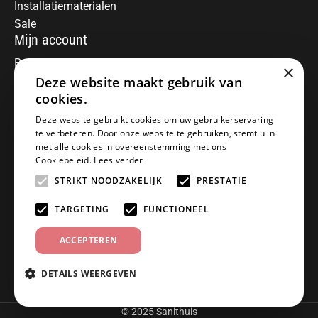
Installatiematerialen
Sale
Mijn account
Registreren
×
Mijn bestellingen
Deze website maakt gebruik van
Informatie
cookies.
Over ons
Deze website gebruikt cookies om uw gebruikerservaring
te verbeteren. Door onze website te gebruiken, stemt u in
Algemene voorwaarden
met alle cookies in overeenstemming met ons
Disclaimer
Cookiebeleid.
Lees verder
Privacy Policy
STRIKT NOODZAKELIJK
PRESTATIE
Betaalmethoden
Retourneren
TARGETING
FUNCTIONEEL
Klantenservice
ACCEPTEREN
Offerte aanvragen
Garantiebepalingen
DETAILS WEERGEVEN
Contact
© 2025 Sanithuis