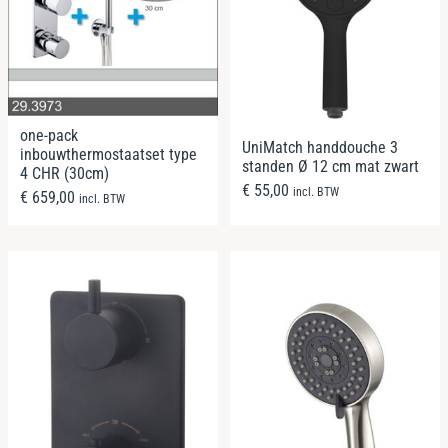
one-pack
UniMatch handdouche 3
inbouwthermostaatset type
standen Ø 12 cm mat zwart
4 CHR (30cm)
€
55,00
incl. BTW
€
659,00
incl. BTW