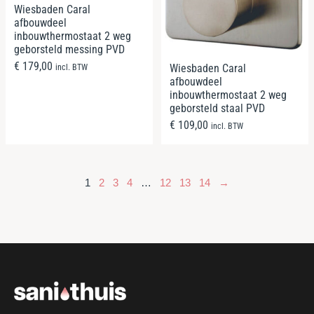
Wiesbaden Caral
afbouwdeel
inbouwthermostaat 2 weg
geborsteld messing PVD
€
179,00
Wiesbaden Caral
incl. BTW
afbouwdeel
inbouwthermostaat 2 weg
geborsteld staal PVD
€
109,00
incl. BTW
1
2
3
4
…
12
13
14
→