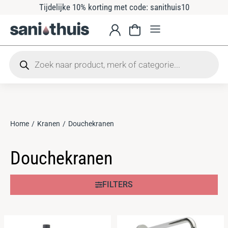
Tijdelijke 10% korting met code: sanithuis10
Home
Kranen
Douchekranen
Je bent hier:
Douchekranen
FILTERS