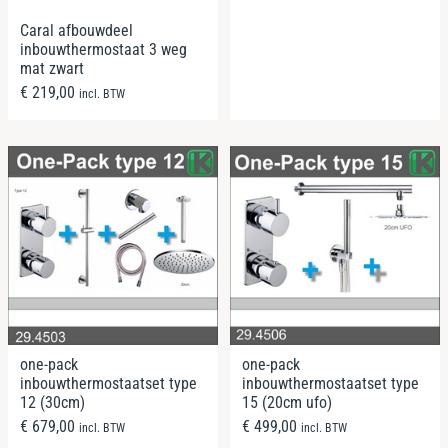
Caral afbouwdeel
inbouwthermostaat 3 weg
mat zwart
€
219,00
incl. BTW
one-pack
one-pack
inbouwthermostaatset type
inbouwthermostaatset type
12 (30cm)
15 (20cm ufo)
€
679,00
€
499,00
incl. BTW
incl. BTW