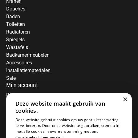
Kranen
Douches
Baden
Toiletten
Radiatoren
Spiegels
Wastafels
Badkamermeubelen
Accessoires
Installatiematerialen
Sale
Mijn account
Registreren
×
Deze website maakt gebruik van
Mijn bestellingen
Informatie
cookies.
Over ons
Deze website gebruikt cookies om uw gebruikerservaring
te verbeteren. Door onze website te gebruiken, stemt u in
Algemene voorwaarden
met alle cookies in overeenstemming met ons
Disclaimer
Cookiebeleid.
Lees verder