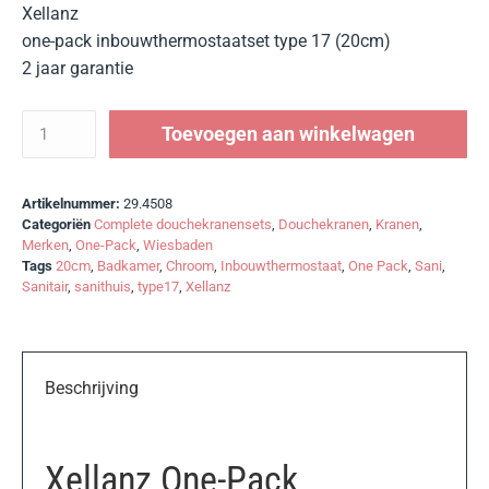
Xellanz
one-pack inbouwthermostaatset type 17 (20cm)
2 jaar garantie
Toevoegen aan winkelwagen
Artikelnummer:
29.4508
Categoriën
Complete douchekranensets
,
Douchekranen
,
Kranen
,
Merken
,
One-Pack
,
Wiesbaden
Tags
20cm
,
Badkamer
,
Chroom
,
Inbouwthermostaat
,
One Pack
,
Sani
,
Sanitair
,
sanithuis
,
type17
,
Xellanz
Beschrijving
Xellanz One-Pack