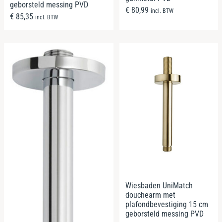
geborsteld messing PVD
€
80,99
incl. BTW
€
85,35
incl. BTW
Wiesbaden UniMatch
douchearm met
plafondbevestiging 15 cm
geborsteld messing PVD