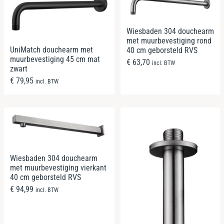
Wiesbaden 304 douchearm
met muurbevestiging rond
UniMatch douchearm met
40 cm geborsteld RVS
muurbevestiging 45 cm mat
€
63,70
incl. BTW
zwart
€
79,95
incl. BTW
Wiesbaden 304 douchearm
met muurbevestiging vierkant
40 cm geborsteld RVS
€
94,99
incl. BTW