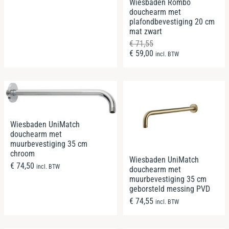
Wiesbaden Rombo
douchearm met
plafondbevestiging 20 cm
mat zwart
€
71,55
€
59,00
incl. BTW
Wiesbaden UniMatch
douchearm met
muurbevestiging 35 cm
chroom
Wiesbaden UniMatch
€
74,50
incl. BTW
douchearm met
muurbevestiging 35 cm
geborsteld messing PVD
€
74,55
incl. BTW