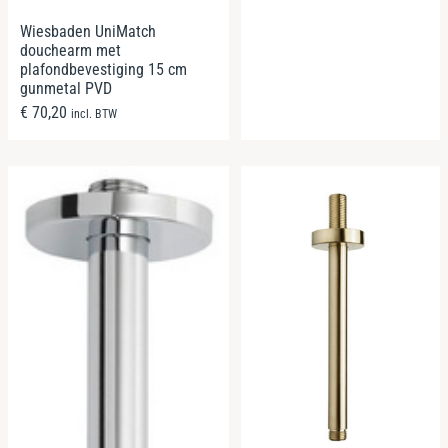
Wiesbaden UniMatch
douchearm met
plafondbevestiging 15 cm
gunmetal PVD
€
70,20
incl. BTW