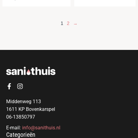
1
2
→
Middenweg 113
1611 KP Bovenkarspel
06-13850797
E-mail:
info@sanithuis.nl
Categorieën