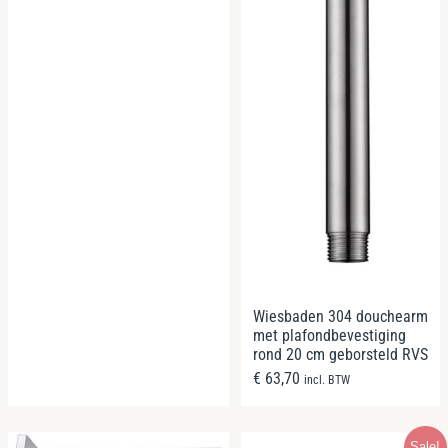
Wiesbaden 304 douchearm
met plafondbevestiging
rond 20 cm geborsteld RVS
€
63,70
incl. BTW
Sale!