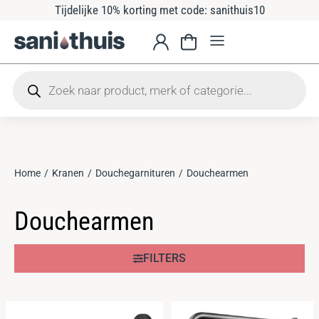
Tijdelijke 10% korting met code: sanithuis10
Home
Kranen
Douchegarnituren
Douchearmen
Je bent hier:
Douchearmen
FILTERS