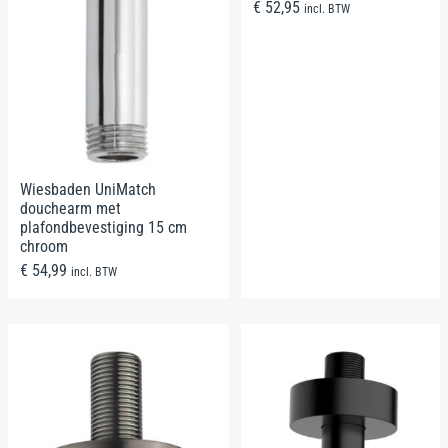
€
52,95
incl. BTW
Wiesbaden UniMatch
douchearm met
plafondbevestiging 15 cm
chroom
€
54,99
incl. BTW