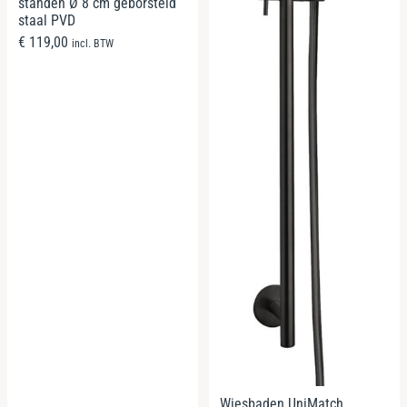
standen Ø 8 cm geborsteld
staal PVD
€
119,00
incl. BTW
Wiesbaden UniMatch