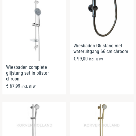
Wiesbaden Glijstang met
wateruitgang 66 cm chroom
€
99,00
incl. BTW
Wiesbaden complete
glijstang set in blister
chroom
€
67,99
incl. BTW