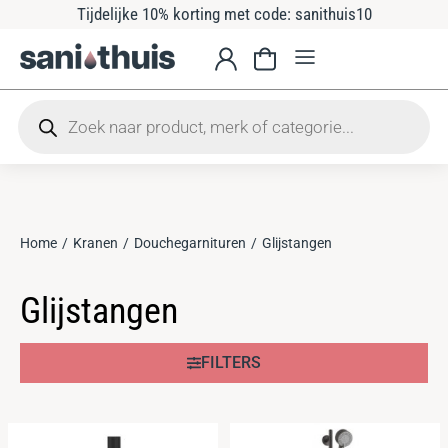
Tijdelijke 10% korting met code: sanithuis10
Home
Kranen
Douchegarnituren
Glijstangen
Je bent hier:
Glijstangen
FILTERS