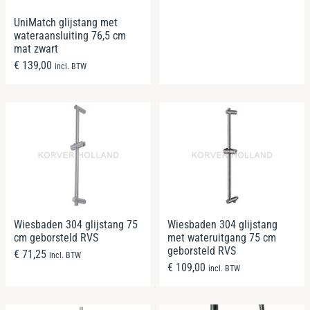
UniMatch glijstang met
wateraansluiting 76,5 cm
mat zwart
€
139,00
incl. BTW
Wiesbaden 304 glijstang 75
Wiesbaden 304 glijstang
cm geborsteld RVS
met wateruitgang 75 cm
geborsteld RVS
€
71,25
incl. BTW
€
109,00
incl. BTW