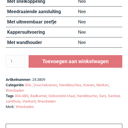
Met snelkoppeling
Nee
Meedraaiende aansluiting
Nee
Met uitneembaar zeefje
Nee
Kappersuitvoering
Nee
Met wandhouder
Nee
Toevoegen aan winkelwagen
Artikelnummer:
24.3809
Categoriën
304-
,
Douchekranen
,
Handdouches
,
Kranen
,
Merken
,
Wiesbaden
Tags
304-ABS
,
Badkamer
,
Geborsteld staal
,
Handdouche
,
Sani
,
Sanitair
,
sanithuis
,
Vierkant
,
Wiesbaden
Merk:
Wiesbaden