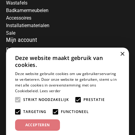
Wastafels
Badkamermeubelen
Accessoires
Installatiematerialen
Sale
Mijn account
Registreren
×
Deze website maakt gebruik van
Mijn bestellingen
Informatie
cookies.
Over ons
Deze website gebruikt cookies om uw gebruikerservaring
te verbeteren. Door onze website te gebruiken, stemt u in
Algemene voorwaarden
met alle cookies in overeenstemming met ons
Disclaimer
Cookiebeleid.
Lees verder
Privacy Policy
STRIKT NOODZAKELIJK
PRESTATIE
Betaalmethoden
Retourneren
TARGETING
FUNCTIONEEL
Klantenservice
ACCEPTEREN
Offerte aanvragen
Garantiebepalingen