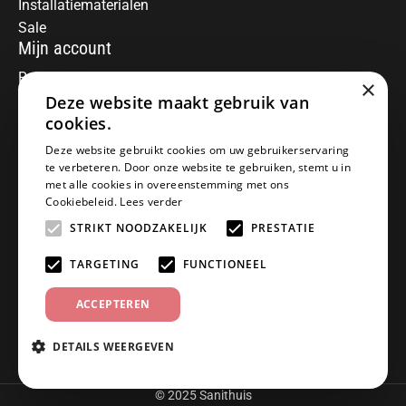
Installatiematerialen
Sale
Mijn account
Registreren
×
Deze website maakt gebruik van
Mijn bestellingen
Informatie
cookies.
Over ons
Deze website gebruikt cookies om uw gebruikerservaring
te verbeteren. Door onze website te gebruiken, stemt u in
Algemene voorwaarden
met alle cookies in overeenstemming met ons
Disclaimer
Cookiebeleid.
Lees verder
Privacy Policy
STRIKT NOODZAKELIJK
PRESTATIE
Betaalmethoden
Retourneren
TARGETING
FUNCTIONEEL
Klantenservice
ACCEPTEREN
Offerte aanvragen
Garantiebepalingen
DETAILS WEERGEVEN
Contact
© 2025 Sanithuis