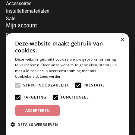
Accessoires
Installatiematerialen
Sale
Mijn account
Registreren
×
Deze website maakt gebruik van
Mijn bestellingen
Informatie
cookies.
Over ons
Deze website gebruikt cookies om uw gebruikerservaring
te verbeteren. Door onze website te gebruiken, stemt u in
Algemene voorwaarden
met alle cookies in overeenstemming met ons
Disclaimer
Cookiebeleid.
Lees verder
Privacy Policy
STRIKT NOODZAKELIJK
PRESTATIE
Betaalmethoden
Retourneren
TARGETING
FUNCTIONEEL
Klantenservice
ACCEPTEREN
Offerte aanvragen
Garantiebepalingen
DETAILS WEERGEVEN
Contact