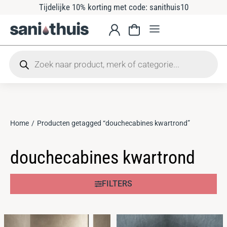
Tijdelijke 10% korting met code: sanithuis10
Home
Producten getagged “douchecabines kwartrond”
Je bent hier:
douchecabines kwartrond
FILTERS