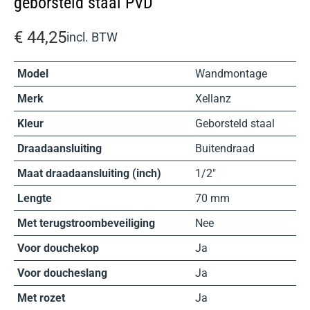
geborsteld staal PVD
€
44,25
incl. BTW
Model
Wandmontage
Merk
Xellanz
Kleur
Geborsteld staal
Draadaansluiting
Buitendraad
Maat draadaansluiting (inch)
1/2″
Lengte
70 mm
Met terugstroombeveiliging
Nee
Voor douchekop
Ja
Voor doucheslang
Ja
Met rozet
Ja