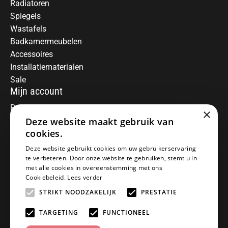
Radiatoren
Spiegels
Wastafels
Badkamermeubelen
Accessoires
Installatiematerialen
Sale
Mijn account
Registreren
×
Deze website maakt gebruik van
Mijn bestellingen
Informatie
cookies.
Over ons
Deze website gebruikt cookies om uw gebruikerservaring
te verbeteren. Door onze website te gebruiken, stemt u in
Algemene voorwaarden
met alle cookies in overeenstemming met ons
Disclaimer
Cookiebeleid.
Lees verder
Privacy Policy
STRIKT NOODZAKELIJK
PRESTATIE
Betaalmethoden
Retourneren
TARGETING
FUNCTIONEEL
Klantenservice