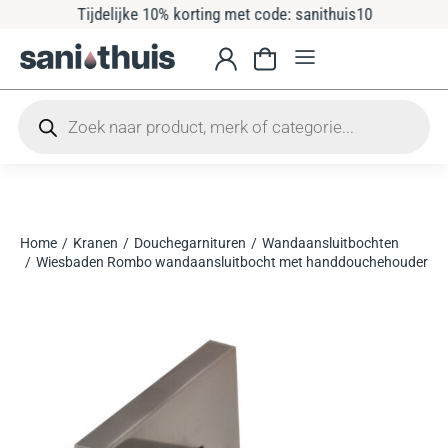
Tijdelijke 10% korting met code: sanithuis10
Home
Kranen
Douchegarnituren
Wandaansluitbochten
Je bent hier:
Wiesbaden Rombo wandaansluitbocht met handdouchehouder vierk