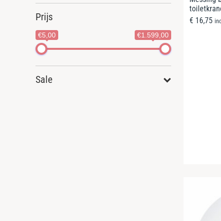
toiletkra
Prijs
€
16,75
in
€5,00
€1.599,00
Sale