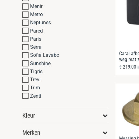
Menir
Metro
Neptunes
Pared
Paris
Serra
Caral afb
Sofia Lavabo
weg mat 
Sunshine
€
219,00
Tigris
Trevi
Trim
Zenti
Kleur
Merken
Messing b