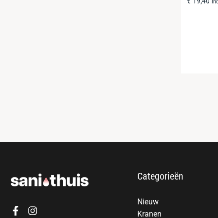
€
19,40
in
Categorieën
Nieuw
Kranen