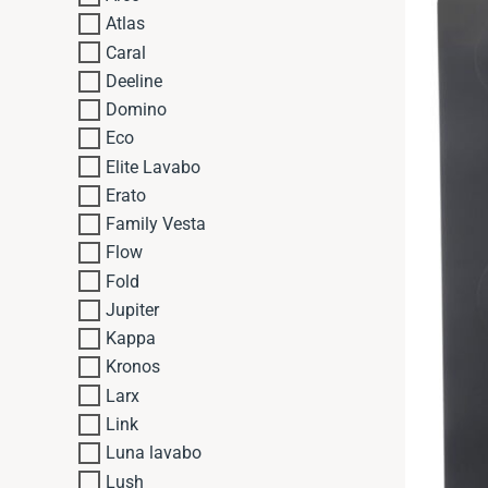
Atlas
Caral
Deeline
Domino
Eco
Elite Lavabo
Erato
Family Vesta
Flow
Fold
Jupiter
Kappa
Kronos
Larx
Link
Luna lavabo
Lush