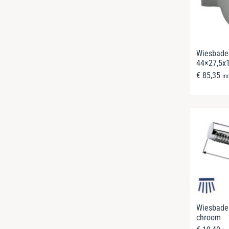
Wiesbaden
44×27,5x
€
85,35
in
Wiesbade
chroom