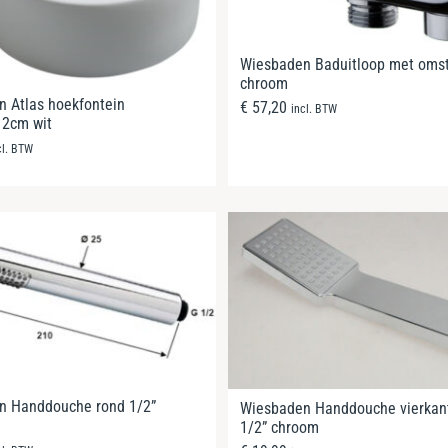
Wiesbaden Baduitloop met oms
chroom
 Atlas hoekfontein
€
57,20
incl. BTW
12cm wit
cl. BTW
n Handdouche rond 1/2”
Wiesbaden Handdouche vierkant
1/2” chroom