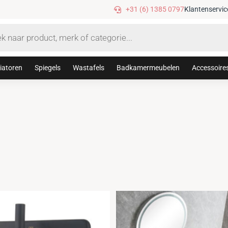
Gratis verzending vanaf €75,-
+31 (6) 1385 0797
Klantenservic
iatoren
Spiegels
Wastafels
Badkamermeubelen
Accessoire