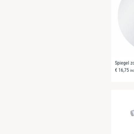
Spiegel zo
€
16,75
in