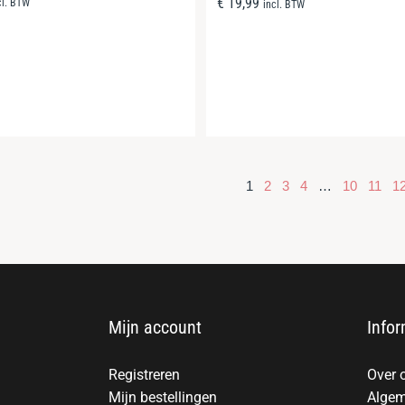
€
19,99
cl. BTW
incl. BTW
1
2
3
4
…
10
11
1
Mijn account
Infor
Registreren
Over 
Mijn bestellingen
Algem