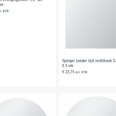
nen
cl. BTW
Spiegel zonder lijst rechthoek 5
0.5 cm
€
23,75
incl. BTW