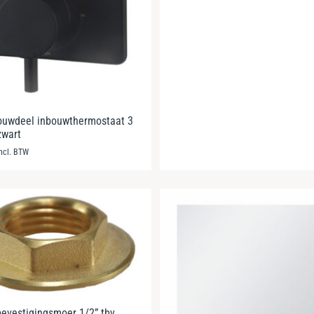
ouwdeel inbouwthermostaat 3
zwart
incl. BTW
evestigingsmoer 1/2” tbv