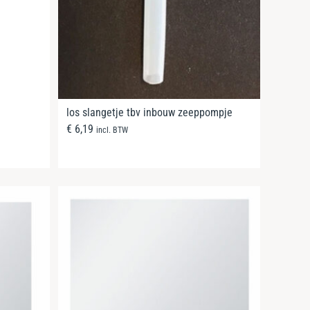
los slangetje tbv inbouw zeeppompje
€
6,19
incl. BTW