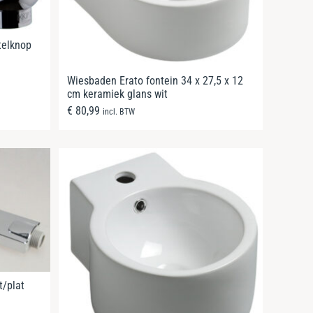
telknop
Wiesbaden Erato fontein 34 x 27,5 x 12
cm keramiek glans wit
€
80,99
incl. BTW
/plat