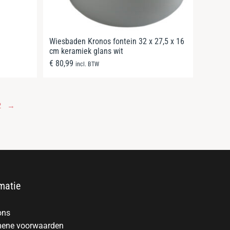
Wiesbaden Kronos fontein 32 x 27,5 x 16
cm keramiek glans wit
€
80,99
incl. BTW
2
→
matie
ons
ene voorwaarden