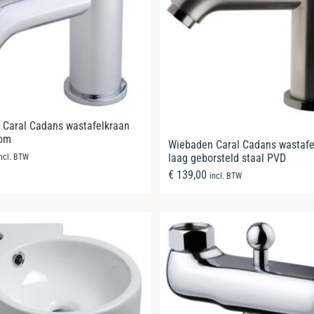
 Caral Cadans wastafelkraan
oom
Wiebaden Caral Cadans wastafe
laag geborsteld staal PVD
incl. BTW
€
139,00
incl. BTW