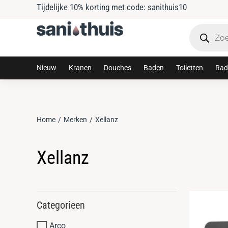
Tijdelijke 10% korting met code: sanithuis10
Nieuw
Kranen
Douches
Baden
Toiletten
Rad
Home
Merken
Xellanz
Je bent hier:
Xellanz
Categorieen
Arco