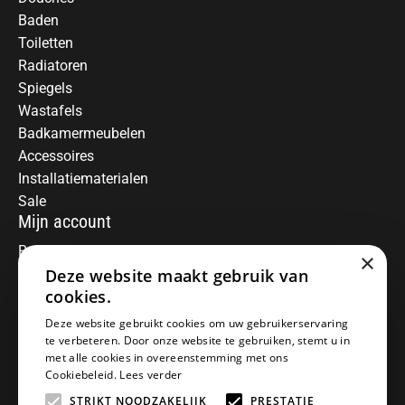
Baden
Toiletten
Radiatoren
Spiegels
Wastafels
Badkamermeubelen
Accessoires
Installatiematerialen
Sale
Mijn account
Registreren
×
Mijn bestellingen
Deze website maakt gebruik van
Informatie
cookies.
Over ons
Deze website gebruikt cookies om uw gebruikerservaring
te verbeteren. Door onze website te gebruiken, stemt u in
Algemene voorwaarden
met alle cookies in overeenstemming met ons
Disclaimer
Cookiebeleid.
Lees verder
Privacy Policy
STRIKT NOODZAKELIJK
PRESTATIE