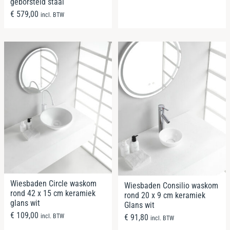
geborsteld staal
€
579,00
incl. BTW
Wiesbaden Circle waskom
Wiesbaden Consilio waskom
rond 42 x 15 cm keramiek
rond 20 x 9 cm keramiek
glans wit
Glans wit
€
109,00
€
91,80
incl. BTW
incl. BTW