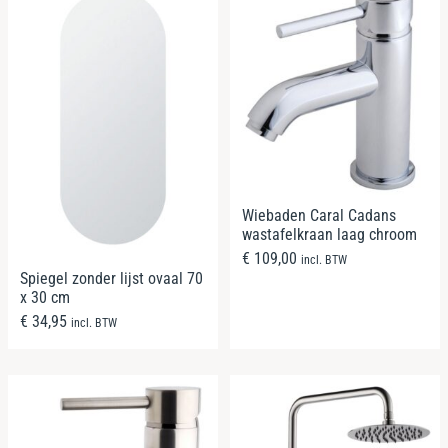
Wiebaden Caral Cadans
wastafelkraan laag chroom
€
109,00
incl. BTW
Spiegel zonder lijst ovaal 70
x 30 cm
€
34,95
incl. BTW