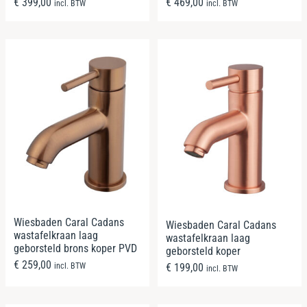
€
399,00
€
469,00
incl. BTW
incl. BTW
Wiesbaden Caral Cadans
Wiesbaden Caral Cadans
wastafelkraan laag
wastafelkraan laag
geborsteld brons koper PVD
geborsteld koper
€
259,00
incl. BTW
€
199,00
incl. BTW