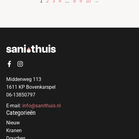
1
2
3
4
…
8
9
10
→
Middenweg 113
1611 KP Bovenkarspel
06-13850797
E-mail:
info@sanithuis.nl
Categorieën
Nieuw
Kranen
Douches