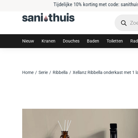
Tijdelijke 10% korting met code: sanithuis10
Nieuw
Kranen
Douches
Baden
Toiletten
Rad
Home
Serie
Ribbella
Xellanz Ribbella onderkast met 1 l
Je bent hier: