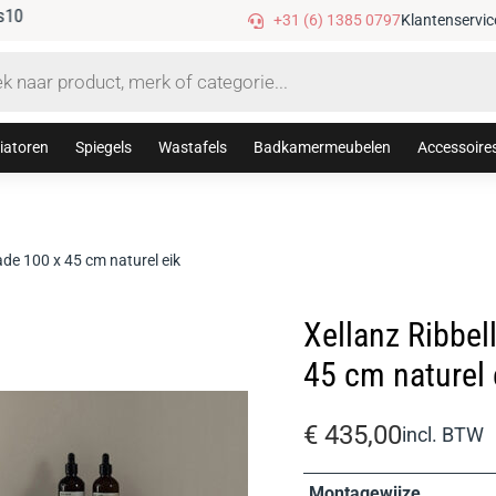
Gratis verzending vanaf €75,-
+31 (6) 1385 0797
Klantenservic
iatoren
Spiegels
Wastafels
Badkamermeubelen
Accessoire
ade 100 x 45 cm naturel eik
Xellanz Ribbel
45 cm naturel 
€
435,00
incl. BTW
Montagewijze