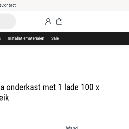
e
Contact
s
Installatiematerialen
Sale
la onderkast met 1 lade 100 x
eik
Wand