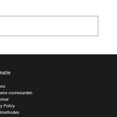
matie
ons
ene voorwaarden
aimer
cy Policy
lmethoden