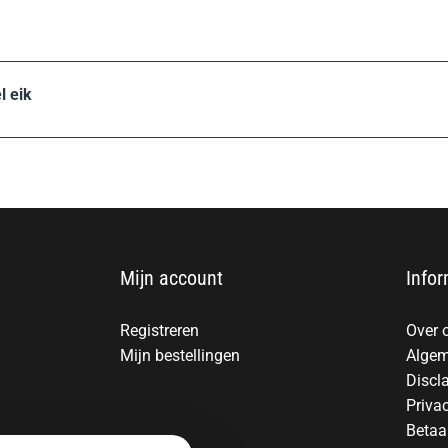
l eik
Mijn account
Infor
Registreren
Over 
Mijn bestellingen
Algem
Discl
Priva
Betaa