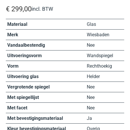
€
299,00
incl. BTW
Materiaal
Glas
Merk
Wiesbaden
Vandaalbestendig
Nee
Uitvoeringsvorm
Wandspiegel
Vorm
Rechthoekig
Uitvoering glas
Helder
Vergrotende spiegel
Nee
Met spiegellijst
Nee
Met facet
Nee
Met bevestigingsmateriaal
Ja
Kleur bevestigingsmateriaal
Overig