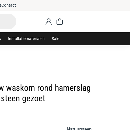
e
Contact
s
Installatiematerialen
Sale
w waskom rond hamerslag
steen gezoet
Natuursteen