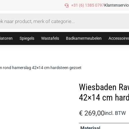
Gratis verzending vanaf €75,-
+31 (6) 1385 0797
Klantenservic
iatoren
Spiegels
Wastafels
Badkamermeubelen
Accessoire
 rond hamerslag 42×14 cm hardsteen gezoet
Wiesbaden Ra
42×14 cm hard
€
269,00
incl. BTW
Materiaal