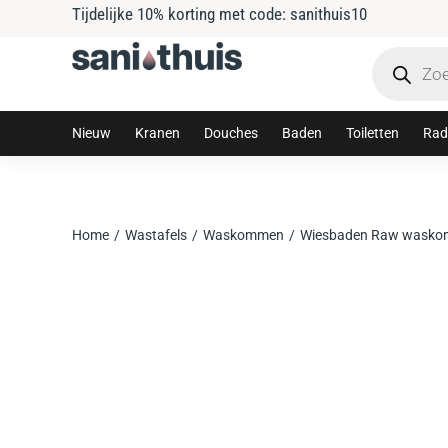
Tijdelijke 10% korting met code: sanithuis10
Nieuw
Kranen
Douches
Baden
Toiletten
Rad
Home
Wastafels
Waskommen
Wiesbaden Raw waskom
Je bent hier: