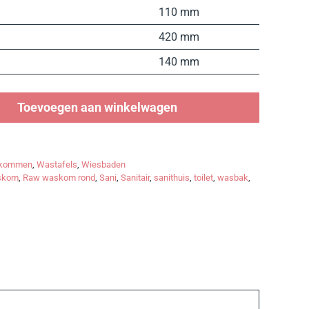
110 mm
420 mm
140 mm
Toevoegen aan winkelwagen
kommen
,
Wastafels
,
Wiesbaden
skom
,
Raw waskom rond
,
Sani
,
Sanitair
,
sanithuis
,
toilet
,
wasbak
,