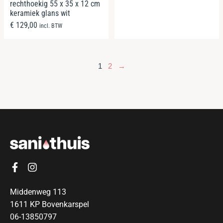
rechthoekig 55 x 35 x 12 cm
keramiek glans wit
€
129,00
incl. BTW
1
2
→
Middenweg 113
1611 KP Bovenkarspel
06-13850797