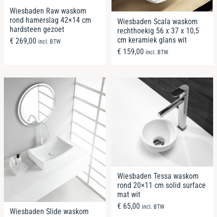
Wiesbaden Raw waskom
rond hamerslag 42×14 cm
Wiesbaden Scala waskom
hardsteen gezoet
rechthoekig 56 x 37 x 10,5
cm keramiek glans wit
€
269,00
incl. BTW
€
159,00
incl. BTW
Wiesbaden Tessa waskom
rond 20×11 cm solid surface
mat wit
€
65,00
incl. BTW
Wiesbaden Slide waskom