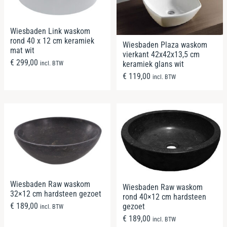
Wiesbaden Link waskom
rond 40 x 12 cm keramiek
Wiesbaden Plaza waskom
mat wit
vierkant 42x42x13,5 cm
€
299,00
keramiek glans wit
incl. BTW
€
119,00
incl. BTW
Wiesbaden Raw waskom
Wiesbaden Raw waskom
32×12 cm hardsteen gezoet
rond 40×12 cm hardsteen
€
189,00
gezoet
incl. BTW
€
189,00
incl. BTW