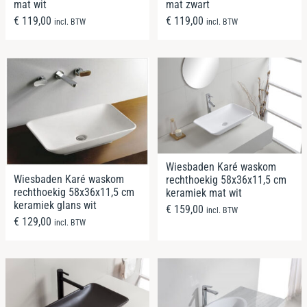
mat wit
mat zwart
€
119,00
€
119,00
incl. BTW
incl. BTW
Wiesbaden Karé waskom
Wiesbaden Karé waskom
rechthoekig 58x36x11,5 cm
rechthoekig 58x36x11,5 cm
keramiek mat wit
keramiek glans wit
€
159,00
incl. BTW
€
129,00
incl. BTW