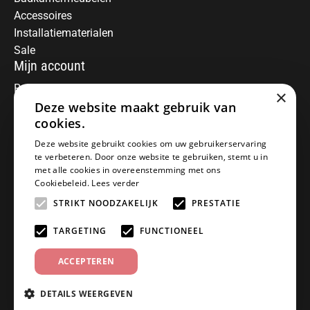
Accessoires
Installatiematerialen
Sale
Mijn account
Registreren
×
Mijn bestellingen
Deze website maakt gebruik van
Informatie
cookies.
Over ons
Deze website gebruikt cookies om uw gebruikerservaring
te verbeteren. Door onze website te gebruiken, stemt u in
Algemene voorwaarden
met alle cookies in overeenstemming met ons
Disclaimer
Cookiebeleid.
Lees verder
Privacy Policy
STRIKT NOODZAKELIJK
PRESTATIE
Betaalmethoden
Retourneren
TARGETING
FUNCTIONEEL
Klantenservice
ACCEPTEREN
Offerte aanvragen
Garantiebepalingen
DETAILS WEERGEVEN
Contact