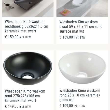
Wiesbaden Karé waskom
Wiesbaden Kim waskom
rechthoekig 58x36x11,5 cm
ovaal 59 x 35 x 11 cm solid
keramiek mat zwart
surface mat wit
€
159,00
€
159,00
incl. BTW
incl. BTW
Wiesbaden Kimo waskom
Wiesbaden Kimo waskom
rond 28 x 10 cm keramiek
rond 275x275x105 cm
glans wit
keramiek mat zwart
€
109,00
€
149,00
incl. BTW
incl. BTW