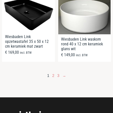
Wiesbaden Link
Wiesbaden Link waskom
opzetwastafel 35 x 50 x 12
rond 40 x 12 cm keramiek
cm keramiek mat zwart
glans wit
€
169,00
incl. BTW
€
149,00
incl. BTW
1
2
3
→