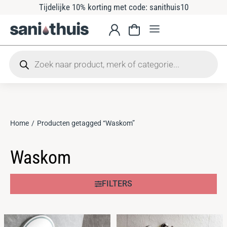
Tijdelijke 10% korting met code: sanithuis10
Home
Producten getagged “Waskom”
Je bent hier:
Waskom
FILTERS