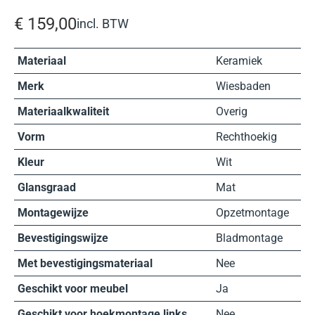
€
159,00
incl. BTW
Materiaal
Keramiek
Merk
Wiesbaden
Materiaalkwaliteit
Overig
Vorm
Rechthoekig
Kleur
Wit
Glansgraad
Mat
Montagewijze
Opzetmontage
Bevestigingswijze
Bladmontage
Met bevestigingsmateriaal
Nee
Geschikt voor meubel
Ja
Geschikt voor hoekmontage links
Nee