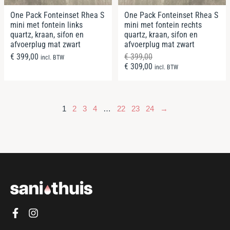
One Pack Fonteinset Rhea S
One Pack Fonteinset Rhea S
mini met fontein links
mini met fontein rechts
quartz, kraan, sifon en
quartz, kraan, sifon en
afvoerplug mat zwart
afvoerplug mat zwart
€
399,00
€
399,00
incl. BTW
€
309,00
incl. BTW
1
2
3
4
…
22
23
24
→