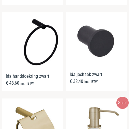
Ida jashaak zwart
Ida handdoekring zwart
€
32,40
incl. BTW
€
48,60
incl. BTW
Sale!