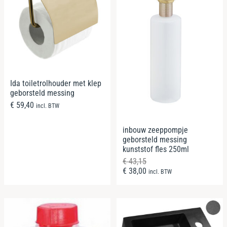
Ida toiletrolhouder met klep
geborsteld messing
€
59,40
incl. BTW
inbouw zeeppompje
geborsteld messing
kunststof fles 250ml
€
43,15
€
38,00
incl. BTW