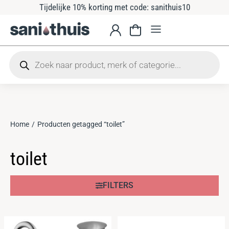
Tijdelijke 10% korting met code: sanithuis10
Home
Producten getagged “toilet”
Je bent hier:
toilet
FILTERS