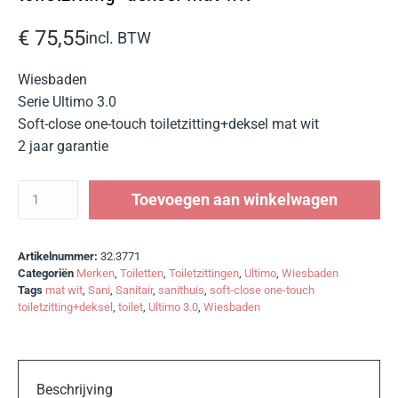
€
75,55
incl. BTW
Wiesbaden
Serie Ultimo 3.0
Soft-close one-touch toiletzitting+deksel mat wit
2 jaar garantie
Toevoegen aan winkelwagen
Artikelnummer:
32.3771
Categoriën
Merken
,
Toiletten
,
Toiletzittingen
,
Ultimo
,
Wiesbaden
Tags
mat wit
,
Sani
,
Sanitair
,
sanithuis
,
soft-close one-touch
toiletzitting+deksel
,
toilet
,
Ultimo 3.0
,
Wiesbaden
Beschrijving