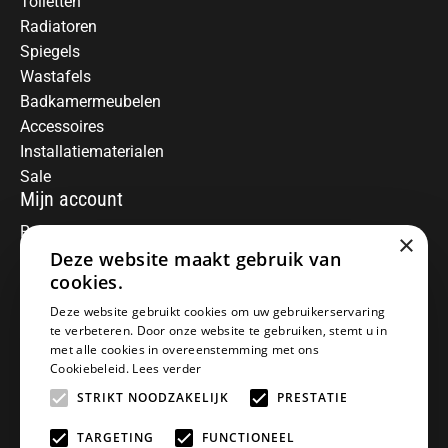
Toiletten
Radiatoren
Spiegels
Wastafels
Badkamermeubelen
Accessoires
Installatiematerialen
Sale
Mijn account
Registreren
×
Deze website maakt gebruik van
Mijn bestellingen
Informatie
cookies.
Over ons
Deze website gebruikt cookies om uw gebruikerservaring
te verbeteren. Door onze website te gebruiken, stemt u in
Algemene voorwaarden
met alle cookies in overeenstemming met ons
Disclaimer
Cookiebeleid.
Lees verder
Privacy Policy
STRIKT NOODZAKELIJK
PRESTATIE
Betaalmethoden
Retourneren
TARGETING
FUNCTIONEEL