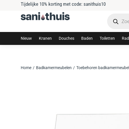
Tijdelijke 10% korting met code: sanithuis10
Nieuw
Kranen
Douches
Baden
Toiletten
Rad
Home
Badkamermeubelen
Toebehoren badkamermeube
Je bent hier: