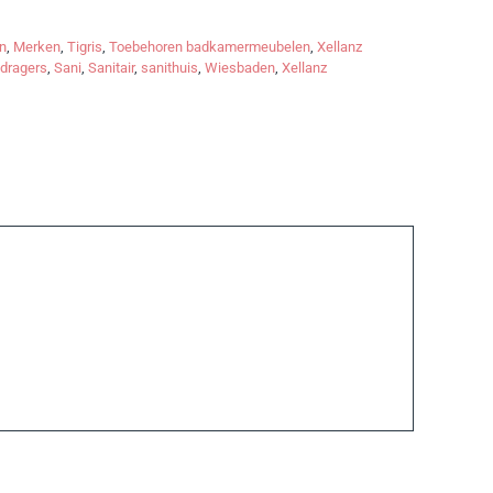
n
,
Merken
,
Tigris
,
Toebehoren badkamermeubelen
,
Xellanz
dragers
,
Sani
,
Sanitair
,
sanithuis
,
Wiesbaden
,
Xellanz