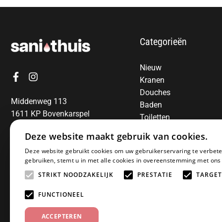
Categorieën
Nieuw
Kranen
Douches
Middenweg 113
Baden
1611 KP Bovenkarspel
Toiletten
06-13850797
Radiatoren
Deze website maakt gebruik van cookies.
Spiegels
E-mail:
info@sanithuis.nl
Deze website gebruikt cookies om uw gebruikerservaring te verbete
Wastafels
gebruiken, stemt u in met alle cookies in overeenstemming met ons
Badkamermeubelen
STRIKT NOODZAKELIJK
PRESTATIE
TARGET
Accessoires
Installatiematerialen
FUNCTIONEEL
Sale
ACCEPTEREN