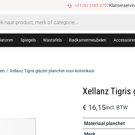
Gratis verzending vanaf €75,-
+31 (6) 1385 0797
Klantenservic
iatoren
Spiegels
Wastafels
Badkamermeubelen
Accessoire
len
Xellanz Tigris glazen planchet voor kolomkast
Xellanz Tigris
€
16,15
incl. BTW
Materiaal planchet
Merk