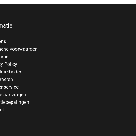
matie
ons
ene voorwaarden
aimer
cy Policy
lmethoden
rneren
enservice
te aanvragen
tiebepalingen
ct