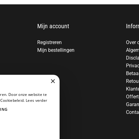
Mijn account
Infor
Registreren
Over 
Mijn bestellingen
Algem
Discl
Priva
Betaa
×
Retou
Klant
ren. Door onze website te
Offer
 Cookiebeleid.
Lees verder
Garan
ING
Conta