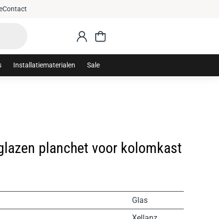
e
Contact
s
Installatiematerialen
Sale
 glazen planchet voor kolomkast
Glas
Xellanz