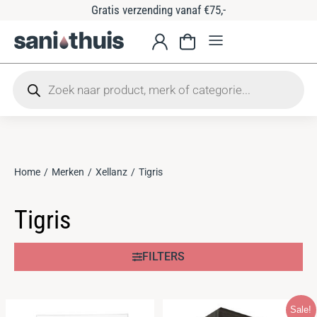
Gratis verzending vanaf €75,-
Home
Merken
Xellanz
Tigris
Je bent hier:
Tigris
FILTERS
Sale!