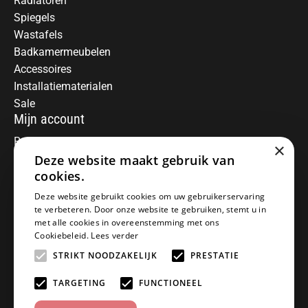
Radiatoren
Spiegels
Wastafels
Badkamermeubelen
Accessoires
Installatiematerialen
Sale
Mijn account
Registreren
×
Mijn bestellingen
Deze website maakt gebruik van
Informatie
cookies.
Over ons
Deze website gebruikt cookies om uw gebruikerservaring
te verbeteren. Door onze website te gebruiken, stemt u in
Algemene voorwaarden
met alle cookies in overeenstemming met ons
Disclaimer
Cookiebeleid.
Lees verder
Privacy Policy
STRIKT NOODZAKELIJK
PRESTATIE
Betaalmethoden
Retourneren
TARGETING
FUNCTIONEEL
Klantenservice