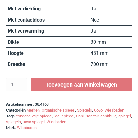
Met verlichting
Ja
Met contactdoos
Nee
Met verwarming
Ja
Dikte
30 mm
Hoogte
481 mm
Breedte
700 mm
Toevoegen aan winkelwagen
Artikelnummer:
38.4163
Categoriën
Merken
,
Organische spiegel
,
Spiegels
,
Uovo
,
Wiesbaden
Tags
condens vrije spiegel
,
led- spiegel
,
Sani
,
Sanitair
,
sanithuis
,
spiegel
,
spiegels
,
uovo spiegel
,
Wiesbaden
Merk:
Wiesbaden