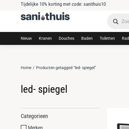
Tijdelijke 10% korting met code: sanithuis10
Nieuw
Kranen
Douches
Baden
Toiletten
Rad
Home
Producten getagged “led- spiegel”
Je bent hier:
led- spiegel
Categorieen
Merken