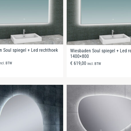
 Soul spiegel + Led rechthoek
Wiesbaden Soul spiegel + Led r
1400×800
€
619,00
incl. BTW
incl. BTW