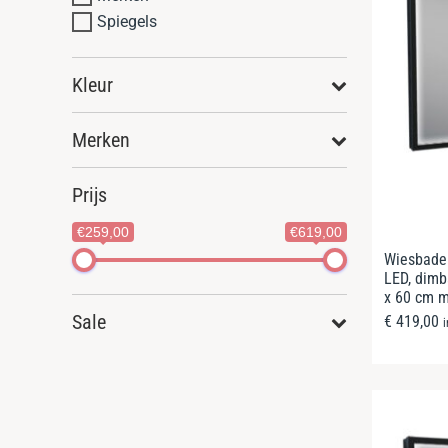
Spiegels
Kleur
Merken
Prijs
€259,00
€619,00
Wiesbaden
LED, dimb
x 60 cm m
Sale
€
419,00