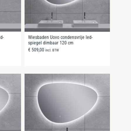
d-
Wiesbaden Uovo condensvrije led-
spiegel dimbaar 120 cm
€
509,00
incl. BTW