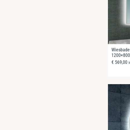
Wiesbaden
1200×800
€
569,00