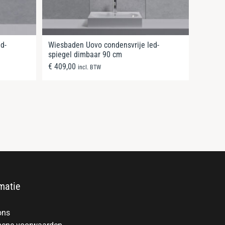
d-
Wiesbaden Uovo condensvrije led-
spiegel dimbaar 90 cm
€
409,00
incl. BTW
matie
ons