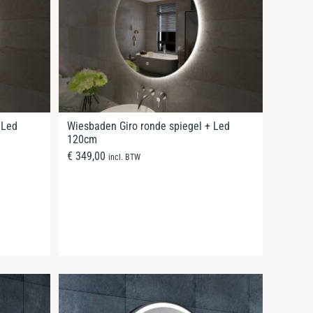
 Led
Wiesbaden Giro ronde spiegel + Led
120cm
€
349,00
incl. BTW