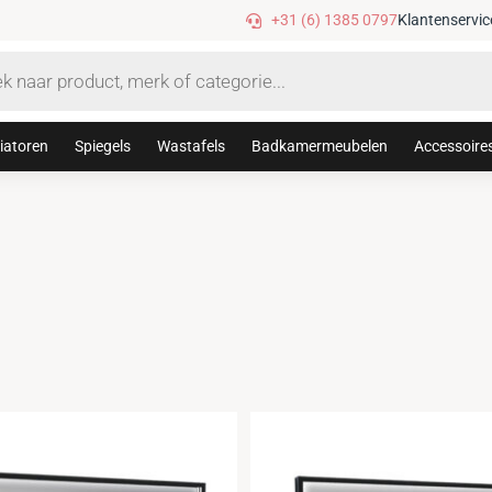
Gratis verzending vanaf €75,-
+31 (6) 1385 0797
Klantenservic
iatoren
Spiegels
Wastafels
Badkamermeubelen
Accessoire