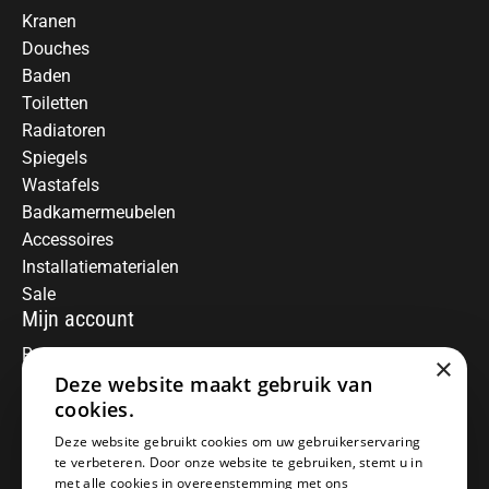
Kranen
Douches
Baden
Toiletten
Radiatoren
Spiegels
Wastafels
Badkamermeubelen
Accessoires
Installatiematerialen
Sale
Mijn account
Registreren
×
Mijn bestellingen
Deze website maakt gebruik van
Informatie
cookies.
Over ons
Deze website gebruikt cookies om uw gebruikerservaring
te verbeteren. Door onze website te gebruiken, stemt u in
Algemene voorwaarden
met alle cookies in overeenstemming met ons