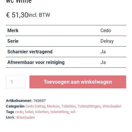
wc White
€
51,30
incl. BTW
Merk
Cedo
Serie
Delray
Scharnier vertragend
Ja
Afneembaar voor reiniging
Ja
Toevoegen aan winkelwagen
Artikelnummer:
163697
Categoriën
Cedo Delray
,
Merken
,
Toiletten
,
Toiletzittingen
,
Wiesbaden
Tags
cedo
,
toilet
,
toiletten
,
toiletzitting
,
wit
Merk:
Wiesbaden