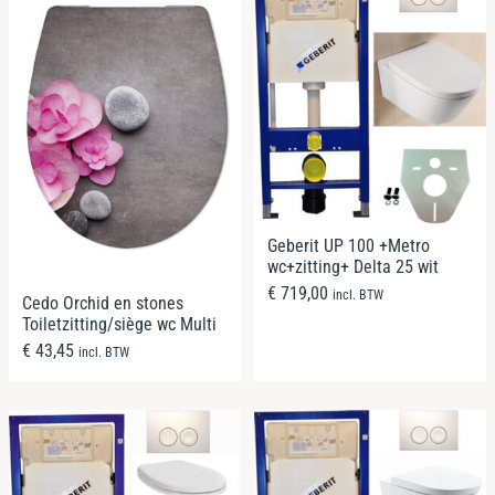
Geberit UP 100 +Metro
wc+zitting+ Delta 25 wit
€
719,00
incl. BTW
Cedo Orchid en stones
Toiletzitting/siège wc Multi
€
43,45
incl. BTW