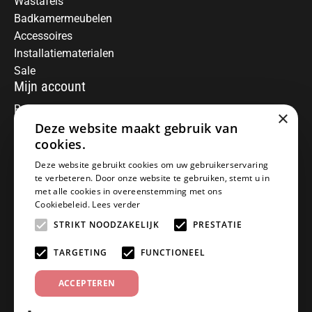
Wastafels
Badkamermeubelen
Accessoires
Installatiematerialen
Sale
Mijn account
Registreren
×
Deze website maakt gebruik van
Mijn bestellingen
Informatie
cookies.
Over ons
Deze website gebruikt cookies om uw gebruikerservaring
te verbeteren. Door onze website te gebruiken, stemt u in
Algemene voorwaarden
met alle cookies in overeenstemming met ons
Disclaimer
Cookiebeleid.
Lees verder
Privacy Policy
STRIKT NOODZAKELIJK
PRESTATIE
Betaalmethoden
Retourneren
TARGETING
FUNCTIONEEL
Klantenservice
ACCEPTEREN
Offerte aanvragen
Garantiebepalingen