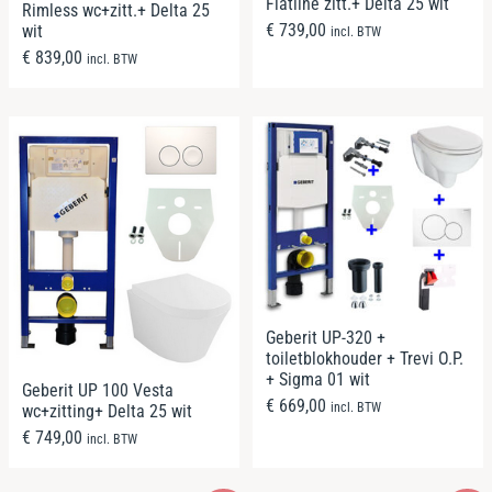
Flatline zitt.+ Delta 25 wit
Rimless wc+zitt.+ Delta 25
€
739,00
wit
incl. BTW
€
839,00
incl. BTW
Geberit UP-320 +
toiletblokhouder + Trevi O.P.
+ Sigma 01 wit
Geberit UP 100 Vesta
€
669,00
incl. BTW
wc+zitting+ Delta 25 wit
€
749,00
incl. BTW