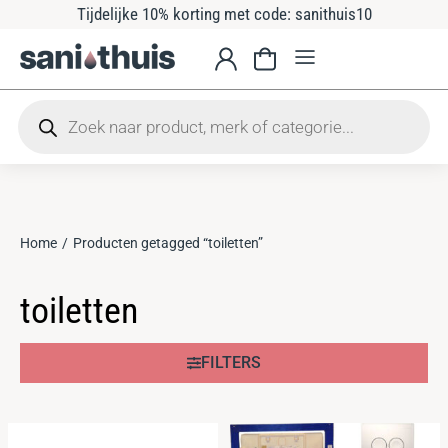
Tijdelijke 10% korting met code: sanithuis10
Home
Producten getagged “toiletten”
Je bent hier:
toiletten
FILTERS