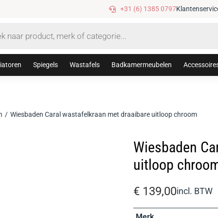
Gratis verzending vanaf €75,-
+31 (6) 1385 0797
Klantenservic
iatoren
Spiegels
Wastafels
Badkamermeubelen
Accessoire
n
Wiesbaden Caral wastafelkraan met draaibare uitloop chroom
Wiesbaden Car
uitloop chroo
€
139,00
incl. BTW
Merk