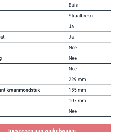
Buis
Straalbreker
Ja
aat
Ja
Nee
g
Nee
Nee
229 mm
ant kraanmondstuk
155 mm
107 mm
Nee
Toevoegen aan winkelwagen