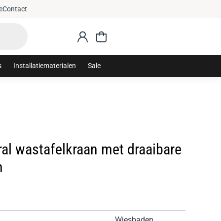
e
Contact
s
Installatiematerialen
Sale
al wastafelkraan met draaibare
m
Wiesbaden