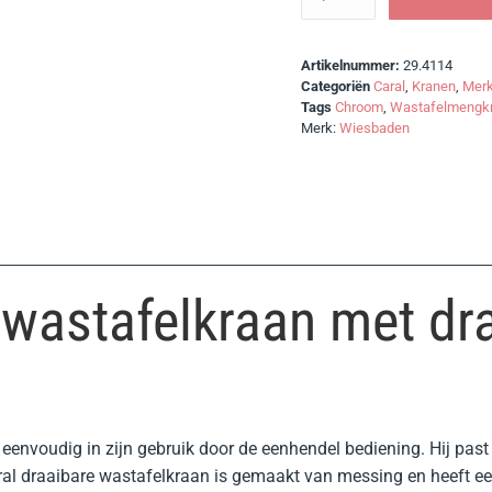
Artikelnummer:
29.4114
Categoriën
Caral
,
Kranen
,
Mer
Tags
Chroom
,
Wastafelmengk
Merk:
Wiesbaden
wastafelkraan met dra
eenvoudig in zijn gebruik door de eenhendel bediening. Hij past u
ral draaibare wastafelkraan is gemaakt van messing en heeft ee