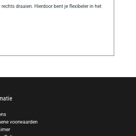
echts draaien. Hierdoor bent je flexibeler in het
matie
ons
ene voorwaarden
aimer