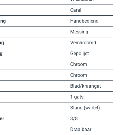
Caral
ing
Handbediend
Messing
ng
Verchroomd
g
Gepolijst
Chroom
Chroom
Blad/kraangat
1-gats
Slang (wartel)
er
3/8″
Draaibaar