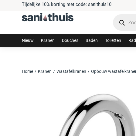
Tijdelijke 10% korting met code: sanithuis10
Nieuw
Kranen
Douches
Baden
Toiletten
Rad
Home
Kranen
Wastafelkranen
Opbouw wastafelkrane
Je bent hier: