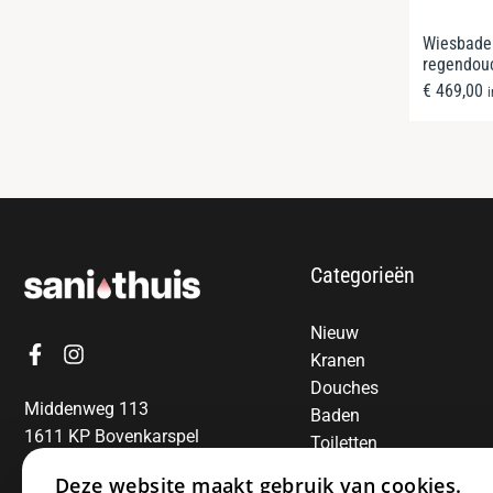
Wiesbaden
regendou
€
469,00
Categorieën
Nieuw
Kranen
Douches
Middenweg 113
Baden
1611 KP Bovenkarspel
Toiletten
06-13850797
Radiatoren
Deze website maakt gebruik van cookies.