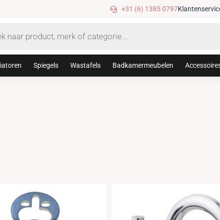
Tijdelijke 10% korting met code: sanithuis10
+31 (6) 1385 0797
Klantenservic
iatoren
Spiegels
Wastafels
Badkamermeubelen
Accessoire