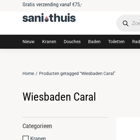
rzending vanaf €75,-
Nieuw
Kranen
Douches
Baden
Toiletten
Rad
Home
Producten getagged “Wiesbaden Caral”
Je bent hier:
Wiesbaden Caral
Categorieen
Kranen