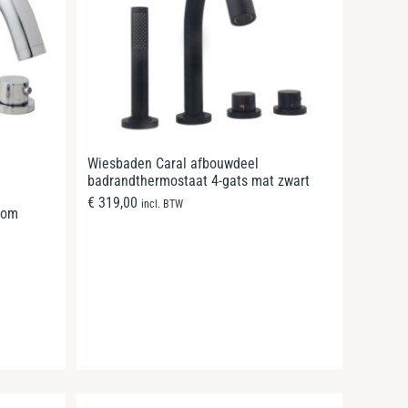
Wiesbaden Caral afbouwdeel
badrandthermostaat 4-gats mat zwart
€
319,00
incl. BTW
oom