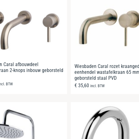
n Caral afbouwdeel
Wiesbaden Caral rozet kraange
raan 2-knops inbouw geborsteld
eenhendel wastafelkraan 65 m
geborsteld staal PVD
incl. BTW
€
35,60
incl. BTW