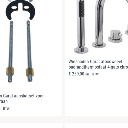
Wiesbaden Caral afbouwdeel
badrandthermostaat 4-gats chr
€
259,00
incl. BTW
 Caral aansluitset voor
raan
cl. BTW