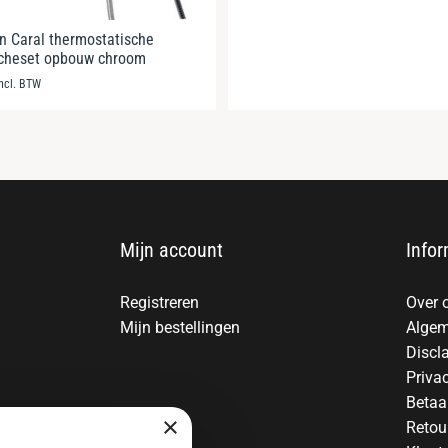
 Caral thermostatische
cheset opbouw chroom
incl. BTW
Mijn account
Infor
Registreren
Over 
Mijn bestellingen
Algem
Discl
Priva
Betaa
×
Retou