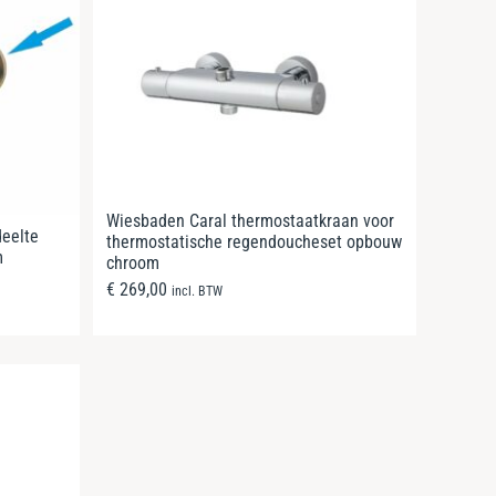
Wiesbaden Caral thermostaatkraan voor
deelte
thermostatische regendoucheset opbouw
m
chroom
€
269,00
incl. BTW