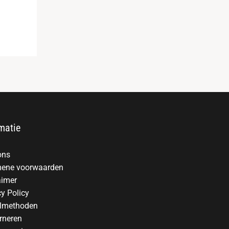
matie
ons
ene voorwaarden
aimer
cy Policy
lmethoden
rneren