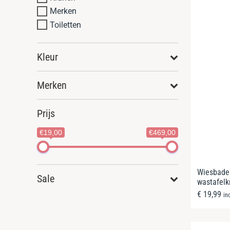
Merken
Toiletten
Kleur
Merken
Prijs
€19,00
€469,00
Wiesbaden
Sale
wastafelk
€
19,99
in