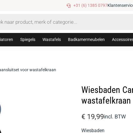
0
Gratis verzending v
+31 (6) 1385 0797
Klantenservic
iatoren
Spiegels
Wastafels
Badkamermeubelen
Accessoire
ansluitset voor wastafelkraan
Wiesbaden Cara
wastafelkraan
€
19,99
incl. BTW
Wiesbaden