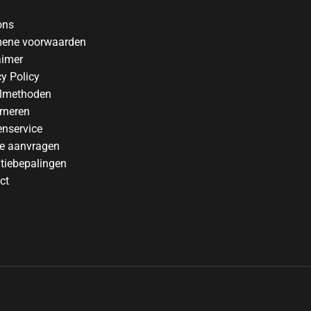
ons
ene voorwaarden
aimer
cy Policy
lmethoden
rneren
enservice
te aanvragen
tiebepalingen
ct