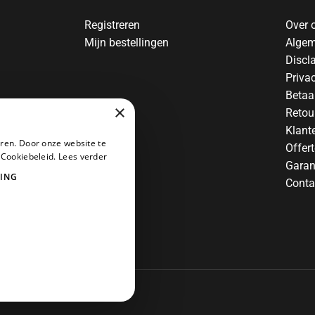
Registreren
Over 
Mijn bestellingen
Algem
Discl
Priva
Betaa
×
Retou
Klant
ren. Door onze website te
Offer
 Cookiebeleid.
Lees verder
Garan
ING
Conta