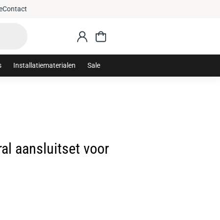
anaf €75,-
e
Contact
s
Installatiematerialen
Sale
l aansluitset voor