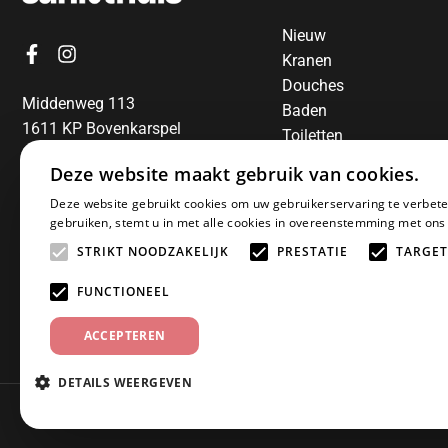
Nieuw
Kranen
Douches
Middenweg 113
Baden
1611 KP Bovenkarspel
Toiletten
06-13850797
Radiatoren
Deze website maakt gebruik van cookies.
Spiegels
E-mail:
info@sanithuis.nl
Deze website gebruikt cookies om uw gebruikerservaring te verbete
Wastafels
gebruiken, stemt u in met alle cookies in overeenstemming met ons
Badkamermeubelen
STRIKT NOODZAKELIJK
PRESTATIE
TARGET
Accessoires
Installatiematerialen
FUNCTIONEEL
Sale
ACCEPTEREN
DETAILS WEERGEVEN
© 2025 Sanithuis