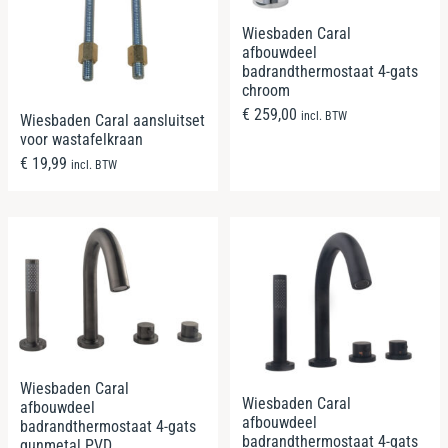
Wiesbaden Caral
afbouwdeel
badrandthermostaat 4-gats
chroom
€
259,00
incl. BTW
Wiesbaden Caral aansluitset
voor wastafelkraan
€
19,99
incl. BTW
Wiesbaden Caral
Wiesbaden Caral
afbouwdeel
afbouwdeel
badrandthermostaat 4-gats
badrandthermostaat 4-gats
gunmetal PVD