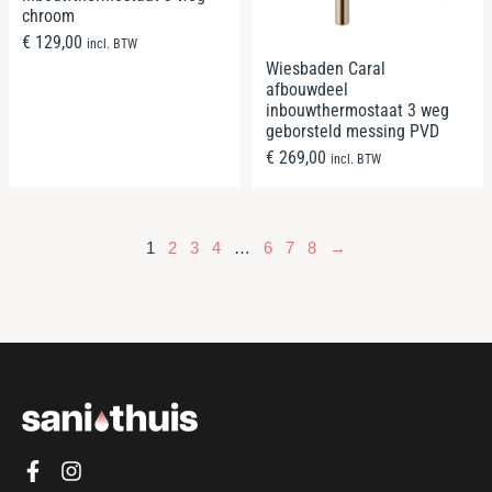
chroom
€
129,00
incl. BTW
Wiesbaden Caral
afbouwdeel
inbouwthermostaat 3 weg
geborsteld messing PVD
€
269,00
incl. BTW
1
2
3
4
…
6
7
8
→