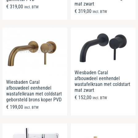
mat zwart
€
319,00
incl. BTW
€
319,00
incl. BTW
Wiesbaden Caral
afbouwdeel eenhendel
Wiesbaden Caral
wastafelkraan met coldstart
afbouwdeel eenhendel
mat zwart
wastafelkraan met coldstart
€
152,00
incl. BTW
geborsteld brons koper PVD
€
199,00
incl. BTW