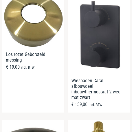
Los rozet Geborsteld
messing
€
19,00
incl. BTW
Wiesbaden Caral
afbouwdeel
inbouwthermostaat 2 weg
mat zwart
€
159,00
incl. BTW