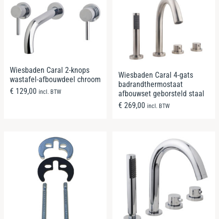
Wiesbaden Caral 2-knops
Wiesbaden Caral 4-gats
wastafel-afbouwdeel chroom
badrandthermostaat
€
129,00
incl. BTW
afbouwset geborsteld staal
€
269,00
incl. BTW