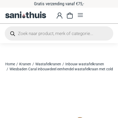
Gratis verzending vanaf €75,-
Home
Kranen
Wastafelkranen
Inbouw wastafelkranen
Je bent hier:
Wiesbaden Caral inbouwdeel eenhendel wastafelkraan met coldsta