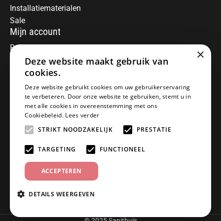
Installatiematerialen
Sale
Mijn account
Registreren
×
Mijn bestellingen
Deze website maakt gebruik van
Informatie
cookies.
Over ons
Deze website gebruikt cookies om uw gebruikerservaring
te verbeteren. Door onze website te gebruiken, stemt u in
Algemene voorwaarden
met alle cookies in overeenstemming met ons
Disclaimer
Cookiebeleid.
Lees verder
Privacy Policy
STRIKT NOODZAKELIJK
PRESTATIE
Betaalmethoden
Retourneren
TARGETING
FUNCTIONEEL
Klantenservice
ACCEPTEREN
Offerte aanvragen
Garantiebepalingen
DETAILS WEERGEVEN
Contact
© 2025 Sanithuis