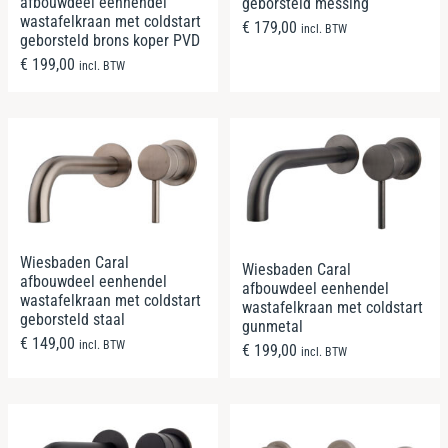
afbouwdeel eenhendel
geborsteld messing
wastafelkraan met coldstart
€
179,00
incl. BTW
geborsteld brons koper PVD
€
199,00
incl. BTW
Wiesbaden Caral
Wiesbaden Caral
afbouwdeel eenhendel
afbouwdeel eenhendel
wastafelkraan met coldstart
wastafelkraan met coldstart
geborsteld staal
gunmetal
€
149,00
incl. BTW
€
199,00
incl. BTW