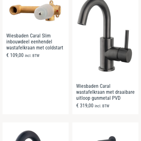
Wiesbaden Caral Slim
inbouwdeel eenhendel
wastafelkraan met coldstart
€
109,00
incl. BTW
Wiesbaden Caral
wastafelkraan met draaibare
uitloop gunmetal PVD
€
319,00
incl. BTW