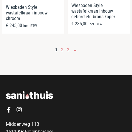
Wiesbaden Style
Wiesbaden Style
wastafelkraan inbouw
wastafelkraan inbouw
geborsteld brons koper
chroom
€
285,00
incl. BTW
€
245,00
incl. BTW
1
2
3
→
Middenweg 113
1611 KP Bovenkarspel